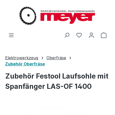
Zum Hauptinhalt springen
Du hast 0 Produ
Ware
Elektrowerkzeug
Oberfräse
Zubehör Oberfräse
Zubehör Festool Laufsohle mit
Spanfänger LAS-OF 1400
Bildergalerie überspringen