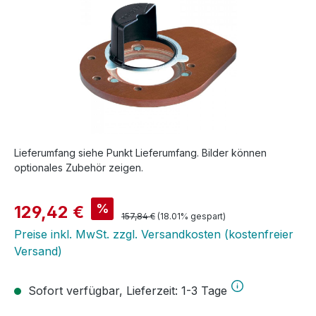
Lieferumfang siehe Punkt Lieferumfang. Bilder können
optionales Zubehör zeigen.
Verkaufspreis:
%
129,42 €
Regulärer Preis:
157,84 €
(18.01% gespart)
Preise inkl. MwSt. zzgl. Versandkosten (kostenfreier
Versand)
Sofort verfügbar, Lieferzeit: 1-3 Tage