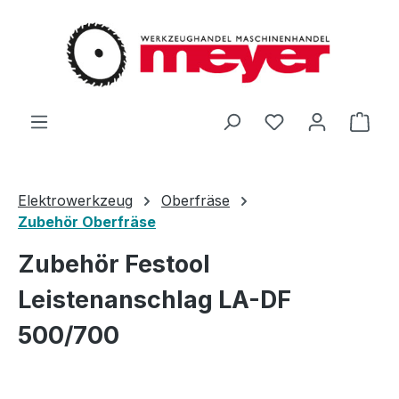
Zum Hauptinhalt springen
Du hast 0 Produ
Ware
Elektrowerkzeug
Oberfräse
Zubehör Oberfräse
Zubehör Festool
Leistenanschlag LA-DF
500/700