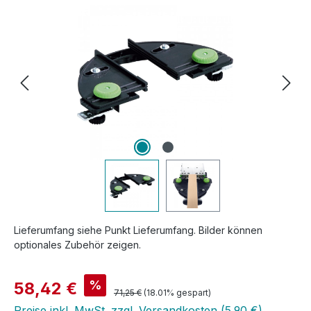
Bildergalerie überspringen
Lieferumfang siehe Punkt Lieferumfang. Bilder können
optionales Zubehör zeigen.
Verkaufspreis:
%
58,42 €
Regulärer Preis:
71,25 €
(18.01% gespart)
Preise inkl. MwSt. zzgl. Versandkosten (5,90 €)