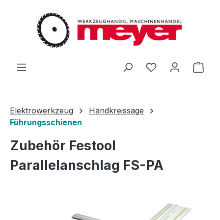
Zum Hauptinhalt springen
Du hast 0 Produ
Ware
Elektrowerkzeug
Handkreissäge
Führungsschienen
Zubehör Festool
Parallelanschlag FS-PA
Bildergalerie überspringen