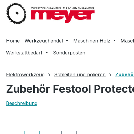
m Hauptinhalt springen
Zur Suche springen
Zur Hauptnavigation springen
Home
Werkzeughandel
Maschinen Holz
Masch
Werkstattbedarf
Sonderposten
Elektrowerkzeug
Schleifen und polieren
Zubehör
Zubehör Festool Protect
Beschreibung