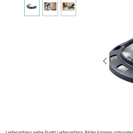
Bildergalerie überspringen
Lieferumfang siehe Punkt Lieferumfang. Bilder können optionale