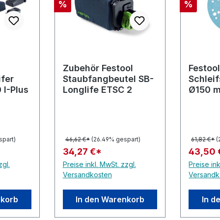
Rabatt
Rabatt
%
%
he Bewertung von 5 von 5 Sternen
Zubehör Festool
Festool
ifer
Staubfangbeutel SB-
Schlei
 I-Plus
Longlife ETSC 2
Ø150 
spart)
46,62 €*
(26.49% gespart)
61,82 €*
(
34,27 €*
43,50 
zgl.
Preise inkl. MwSt. zzgl.
Preise ink
Versandkosten
Versandk
nkorb
In den Warenkorb
In d