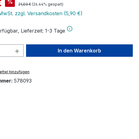
is:
€
%
Regulärer Preis:
21,03 €
(26.44% gespart)
 MwSt. zzgl. Versandkosten (5,90 €)
fügbar, Lieferzeit: 1-3 Tage
 Anzahl: Gib den gewünschten Wert ein 
In den Warenkorb
ttel hinzufügen
mmer:
578093