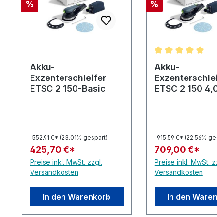
Rabatt
Rabatt
%
%
Durchschnittlic
Akku-
Akku-
Exzenterschleifer
Exzenterschle
ETSC 2 150-Basic
ETSC 2 150 4,0
552,91 €*
(23.01% gespart)
915,59 €*
(22.56% ge
425,70 €*
709,00 €*
Preise inkl. MwSt. zzgl.
Preise inkl. MwSt. z
Versandkosten
Versandkosten
In den Warenkorb
In den Ware