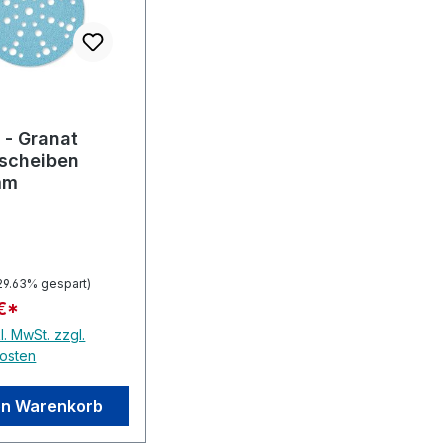
 - Granat
fscheiben
mm
29.63% gespart)
€*
l. MwSt. zzgl.
osten
en Warenkorb