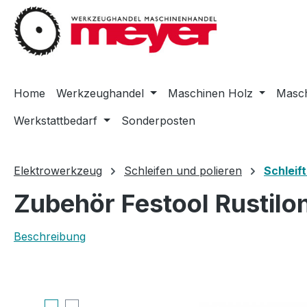
m Hauptinhalt springen
Zur Suche springen
Zur Hauptnavigation springen
Home
Werkzeughandel
Maschinen Holz
Masch
Werkstattbedarf
Sonderposten
Elektrowerkzeug
Schleifen und polieren
Schleif
Zubehör Festool Rustilo
Beschreibung