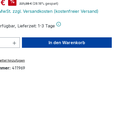
is:
 €
%
Regulärer Preis:
221,38 €
(28.18% gespart)
. MwSt. zzgl. Versandkosten (kostenfreier Versand)
fügbar, Lieferzeit: 1-3 Tage
 Anzahl: Gib den gewünschten Wert ein 
In den Warenkorb
ttel hinzufügen
mmer:
411969