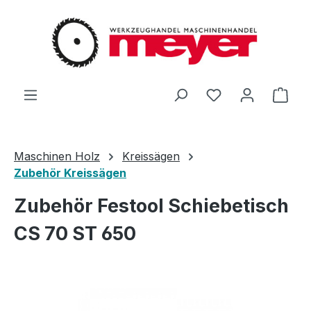
Zum Hauptinhalt springen
Du hast 0 Produ
Ware
Maschinen Holz
Kreissägen
Zubehör Kreissägen
Zubehör Festool Schiebetisch
CS 70 ST 650
Bildergalerie überspringen