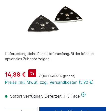
Lieferumfang siehe Punkt Lieferumfang. Bilder können
optionales Zubehör zeigen.
Verkaufspreis:
%
14,88 €
Regulärer Preis:
25,03 €
(40.55% gespart)
Preise inkl. MwSt. zzgl. Versandkosten (5,90 €)
Sofort verfügbar, Lieferzeit: 1-3 Tage
Produkt Anzahl: Gib den gewünschten We