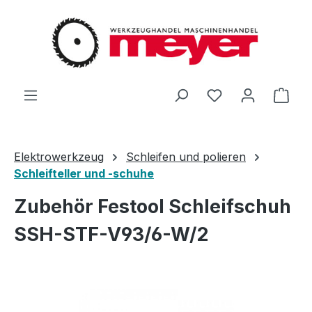
Zum Hauptinhalt springen
Du hast 0 Produ
Ware
Elektrowerkzeug
Schleifen und polieren
Schleifteller und -schuhe
Zubehör Festool Schleifschuh
SSH-STF-V93/6-W/2
Bildergalerie überspringen