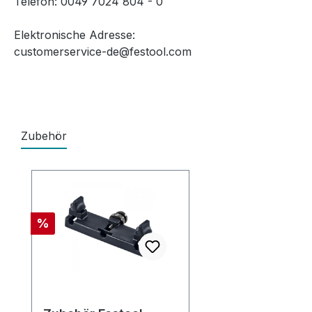
Telefon: 0049 7024 804 - 0
Elektronische Adresse:
customerservice-de@festool.com
Zubehör
Produktgalerie überspringen
Rabatt
%