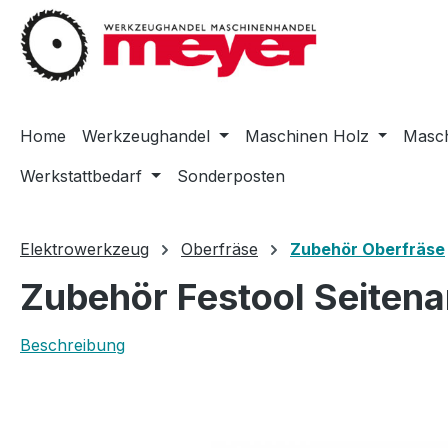
m Hauptinhalt springen
Zur Suche springen
Zur Hauptnavigation springen
Home
Werkzeughandel
Maschinen Holz
Masch
Werkstattbedarf
Sonderposten
Elektrowerkzeug
Oberfräse
Zubehör Oberfräse
Zubehör Festool Seiten
Beschreibung