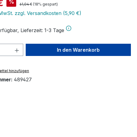
is:
€
%
Regulärer Preis:
61,04 €
(18% gespart)
 MwSt. zzgl. Versandkosten (5,90 €)
fügbar, Lieferzeit: 1-3 Tage
 Anzahl: Gib den gewünschten Wert ein 
In den Warenkorb
ttel hinzufügen
mmer:
489427