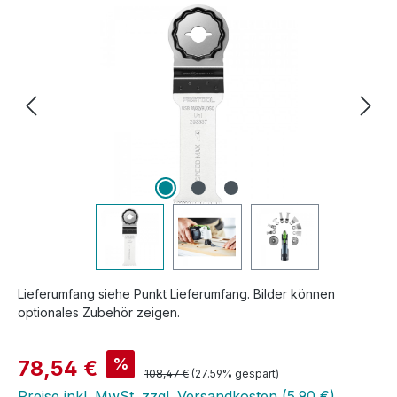
Bildergalerie überspringen
Lieferumfang siehe Punkt Lieferumfang. Bilder können
optionales Zubehör zeigen.
Verkaufspreis:
%
78,54 €
Regulärer Preis:
108,47 €
(27.59% gespart)
Preise inkl. MwSt. zzgl. Versandkosten (5,90 €)