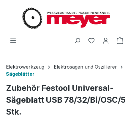
Zum Hauptinhalt springen
Du hast 0 Produ
Ware
Elektrowerkzeug
Elektrosägen und Oszillierer
Sägeblätter
Zubehör Festool Universal-
Sägeblatt USB 78/32/Bi/OSC/5
Stk.