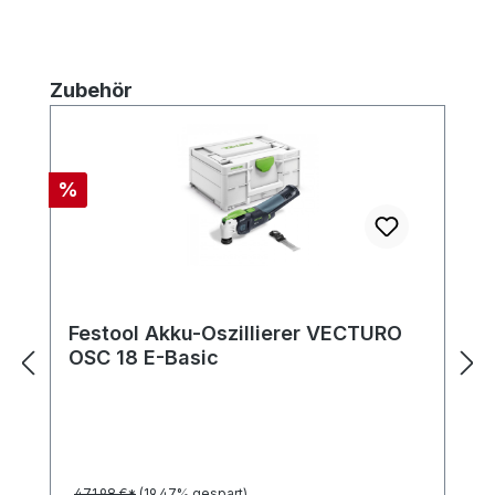
Produktgalerie überspringen
Zubehör
Rabatt
%
Festool Akku-Oszillierer VECTURO
OSC 18 E-Basic
471,98 €*
(19.47% gespart)