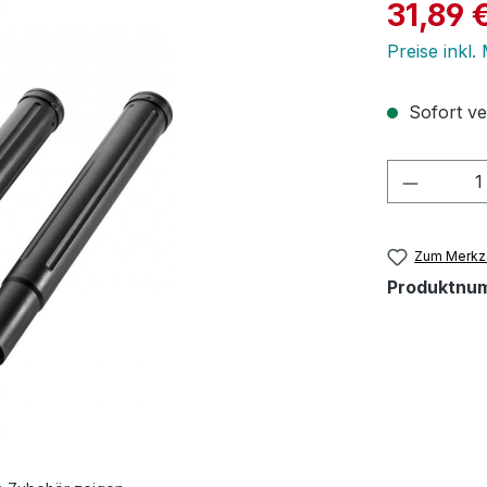
Verkaufspre
31,89 
Preise inkl.
Sofort ver
Produkt
Zum Merkze
Produktnu