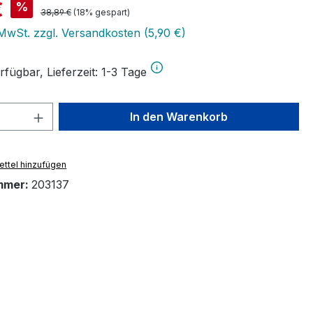
is:
€
%
Regulärer Preis:
38,89 €
(18% gespart)
 MwSt. zzgl. Versandkosten (5,90 €)
fügbar, Lieferzeit: 1-3 Tage
 Anzahl: Gib den gewünschten Wert ein 
In den Warenkorb
ttel hinzufügen
mmer:
203137