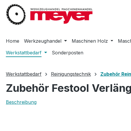
m Hauptinhalt springen
Zur Suche springen
Zur Hauptnavigation springen
Home
Werkzeughandel
Maschinen Holz
Masch
Werkstattbedarf
Sonderposten
Werkstattbedarf
Reinigungstechnik
Zubehör Rei
Zubehör Festool Verlän
Beschreibung
Bildergalerie überspringen