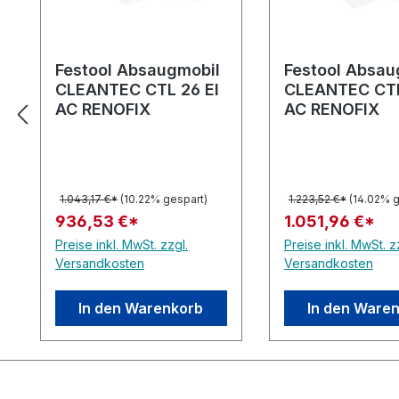
Festool Absaugmobil
Festool Absau
CLEANTEC CTL 26 El
CLEANTEC CTL
AC RENOFIX
AC RENOFIX
1.043,17 €*
(10.22% gespart)
1.223,52 €*
(14.02% g
936,53 €*
1.051,96 €*
Preise inkl. MwSt. zzgl.
Preise inkl. MwSt. z
Versandkosten
Versandkosten
In den Warenkorb
In den Ware