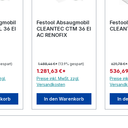
gmobil
Festool Absaugmobil
Festoo
 36 El
CLEANTEC CTM 36 El
CLEANT
AC RENOFIX
espart)
1.488,46 €*
(13.9% gespart)
629,78 €*
1.281,63 €*
536,69
zgl.
Preise inkl. MwSt. zzgl.
Preise ink
Versandkosten
Versandk
nkorb
In den Warenkorb
In d