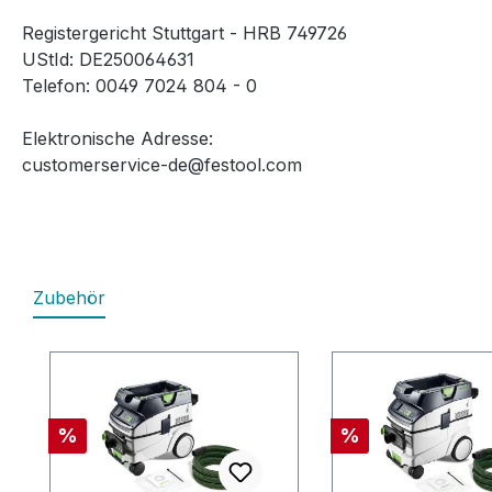
Registergericht Stuttgart - HRB 749726
UStId: DE250064631
Telefon: 0049 7024 804 - 0
Elektronische Adresse:
customerservice-de@festool.com
Zubehör
Produktgalerie überspringen
Rabatt
Rabatt
%
%