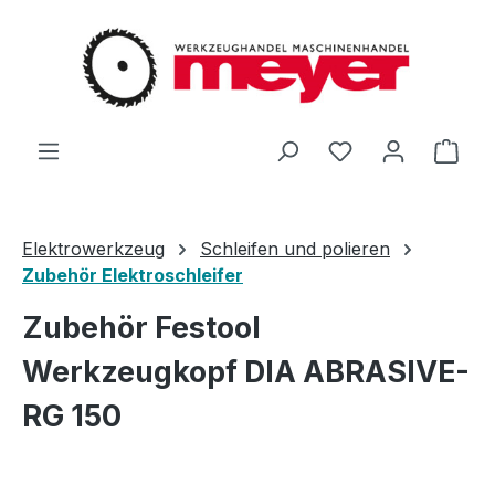
Zum Hauptinhalt springen
Du hast 0 Produ
Ware
Elektrowerkzeug
Schleifen und polieren
Zubehör Elektroschleifer
Zubehör Festool
Werkzeugkopf DIA ABRASIVE-
RG 150
Bildergalerie überspringen