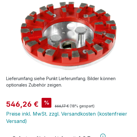
Lieferumfang siehe Punkt Lieferumfang. Bilder können
optionales Zubehör zeigen.
Verkaufspreis:
%
546,26 €
Regulärer Preis:
666,17 €
(18% gespart)
Preise inkl. MwSt. zzgl. Versandkosten (kostenfreier
Versand)