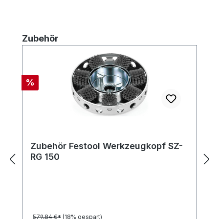
Produktgalerie überspringen
Zubehör
Rabatt
%
Zubehör Festool Werkzeugkopf SZ-
RG 150
579,84 €*
(18% gespart)