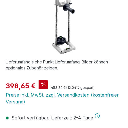
Lieferumfang siehe Punkt Lieferumfang. Bilder können
optionales Zubehör zeigen.
Verkaufspreis:
%
398,65 €
Regulärer Preis:
453,24 €
(12.04% gespart)
Preise inkl. MwSt. zzgl. Versandkosten (kostenfreier
Versand)
Sofort verfügbar, Lieferzeit: 2-4 Tage