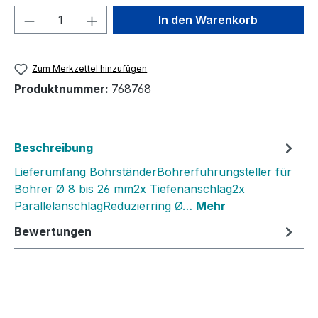
Produkt Anzahl: Gib den gewünschten We
In den Warenkorb
Zum Merkzettel hinzufügen
Produktnummer:
768768
Beschreibung
Lieferumfang BohrständerBohrerführungsteller für
Bohrer Ø 8 bis 26 mm2x Tiefenanschlag2x
ParallelanschlagReduzierring Ø…
Mehr
Bewertungen