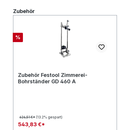
Produktgalerie überspringen
Zubehör
Rabatt
%
Zubehör Festool Zimmerei-
Bohrständer GD 460 A
626,51 €*
(13.2% gespart)
543,83 €*