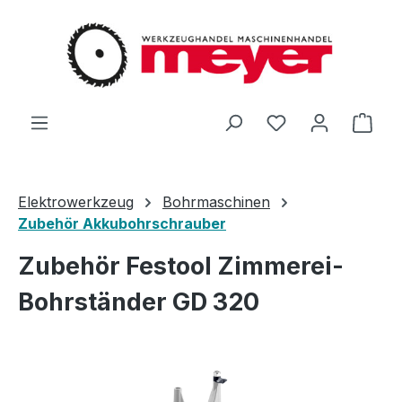
Zum Hauptinhalt springen
Du hast 0 Produ
Ware
Elektrowerkzeug
Bohrmaschinen
Zubehör Akkubohrschrauber
Zubehör Festool Zimmerei-
Bohrständer GD 320
Bildergalerie überspringen