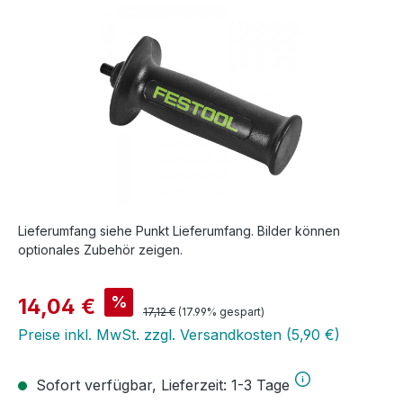
Bildergalerie überspringen
Lieferumfang siehe Punkt Lieferumfang. Bilder können
optionales Zubehör zeigen.
Verkaufspreis:
%
14,04 €
Regulärer Preis:
17,12 €
(17.99% gespart)
Preise inkl. MwSt. zzgl. Versandkosten (5,90 €)
Sofort verfügbar, Lieferzeit: 1-3 Tage