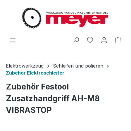
Zum Hauptinhalt springen
Du hast 0 Produ
Ware
Elektrowerkzeug
Schleifen und polieren
Zubehör Elektroschleifer
Zubehör Festool
Zusatzhandgriff AH-M8
VIBRASTOP