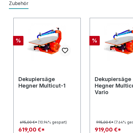
Zubehör
Produktgalerie überspringen
Rabatt
Rabatt
%
%
Dekupiersäge
Dekupiersäge
Hegner Multicut-1
Hegner Multic
Vario
695,00 €*
(10.94% gespart)
995,00 €*
(7.64% ges
619,00 €*
919,00 €*