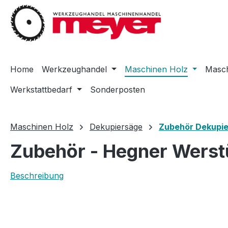
m Hauptinhalt springen
Zur Suche springen
Zur Hauptnavigation springen
Home
Werkzeughandel
Maschinen Holz
Masch
Werkstattbedarf
Sonderposten
Maschinen Holz
Dekupiersäge
Zubehör Dekupi
Zubehör - Hegner Werstü
Beschreibung