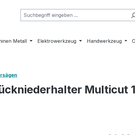
inen Metall
Elektrowerkzeug
Handwerkzeug
O
ersägen
ckniederhalter Multicut 