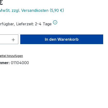
eis:
€
 MwSt. zzgl. Versandkosten (5,90 €)
rfügbar, Lieferzeit: 2-4 Tage
 Anzahl: Gib den gewünschten Wert ein 
In den Warenkorb
ttel hinzufügen
mmer:
01104000