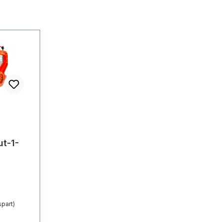
ut-1-
part)