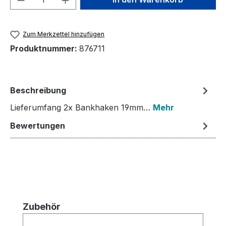
Zum Merkzettel hinzufügen
Produktnummer:
876711
Beschreibung
Lieferumfang 2x Bankhaken 19mm…
Mehr
Bewertungen
Produktgalerie überspringen
Zubehör