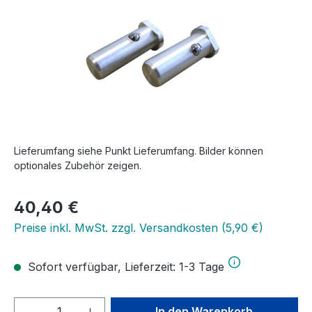
Lieferumfang siehe Punkt Lieferumfang. Bilder können
optionales Zubehör zeigen.
Regulärer Preis:
40,40 €
Preise inkl. MwSt. zzgl. Versandkosten (5,90 €)
Sofort verfügbar, Lieferzeit: 1-3 Tage
Produkt Anzahl: Gib den gewünschten We
In den Warenkorb