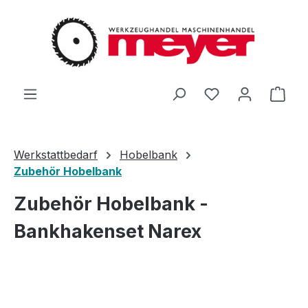
Zum Hauptinhalt springen
Du hast 0 Produ
Ware
Werkstattbedarf
Hobelbank
Zubehör Hobelbank
Zubehör Hobelbank -
Bankhakenset Narex
Bildergalerie überspringen