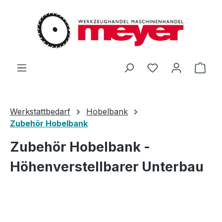
Zum Hauptinhalt springen
Du hast 0 Produ
Ware
Werkstattbedarf
Hobelbank
Zubehör Hobelbank
Zubehör Hobelbank -
Höhenverstellbarer Unterbau
Bildergalerie überspringen