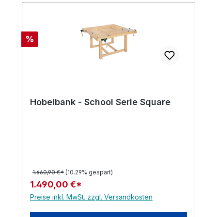
Rabatt
%
Hobelbank - School Serie Square
1.660,90 €*
(10.29% gespart)
1.490,00 €*
Preise inkl. MwSt. zzgl. Versandkosten