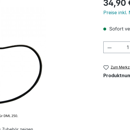
Regulärer Pr
34,90 
Preise inkl.
Sofort ve
Produkt
Zum Merkze
Produktnu
s Zubehör zeigen.