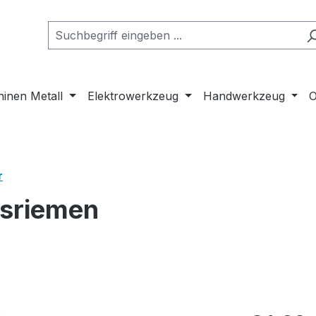
inen Metall
Elektrowerkzeug
Handwerkzeug
O
r
bsriemen