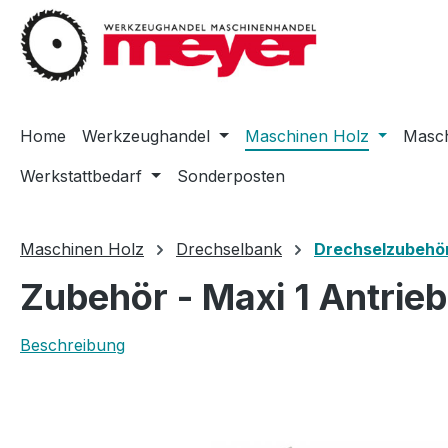
m Hauptinhalt springen
Zur Suche springen
Zur Hauptnavigation springen
Home
Werkzeughandel
Maschinen Holz
Masch
Werkstattbedarf
Sonderposten
Maschinen Holz
Drechselbank
Drechselzubehö
Zubehör - Maxi 1 Antrie
Beschreibung