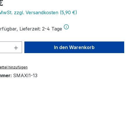
eis:
€
 MwSt. zzgl. Versandkosten (5,90 €)
rfügbar, Lieferzeit: 2-4 Tage
 Anzahl: Gib den gewünschten Wert ein 
In den Warenkorb
ttel hinzufügen
mmer:
SMAXI1-13