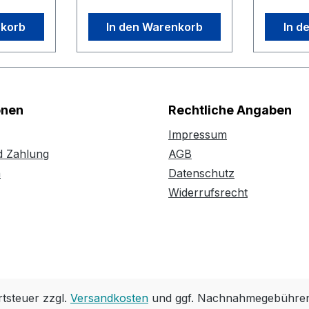
nkorb
In den Warenkorb
In d
onen
Rechtliche Angaben
Impressum
d Zahlung
AGB
n
Datenschutz
Widerrufsrecht
rtsteuer zzgl.
Versandkosten
und ggf. Nachnahmegebühren,