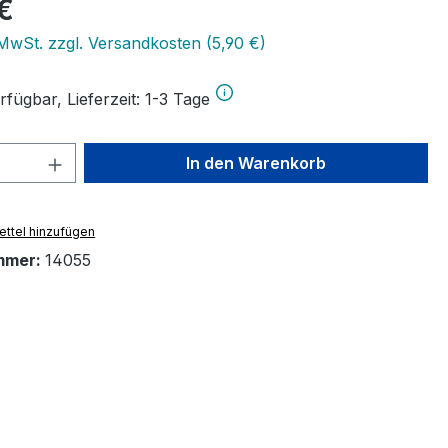
eis:
€
 MwSt. zzgl. Versandkosten (5,90 €)
fügbar, Lieferzeit: 1-3 Tage
 Anzahl: Gib den gewünschten Wert ein 
In den Warenkorb
ttel hinzufügen
mmer:
14055