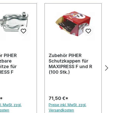
r PIHER
Zubehör PIHER
zbare
Schutzkappen für
itze für
MAXIPRESS F und R
RESS F
(100 Stk.)
€*
71,50 €*
l. MwSt. zzgl.
Preise inkl. MwSt. zzgl.
osten
Versandkosten