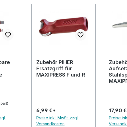
bare
Zubehör PIHER
Zubehö
Ersatzgriff für
Aufset
e
MAXIPRESS F und R
Stahlsp
MAXIP
part)
6,99 €*
17,90 
zgl.
Preise inkl. MwSt. zzgl.
Preise ink
Versandkosten
Versandk