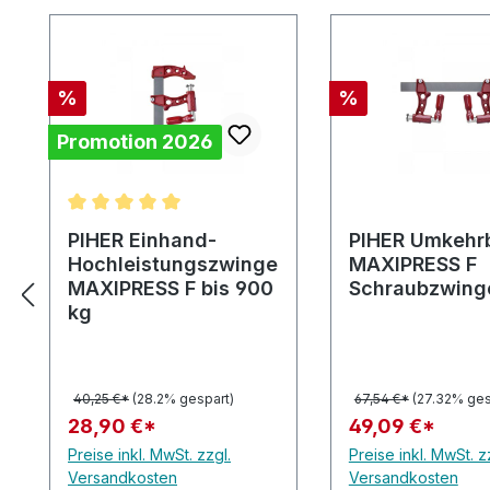
Produktgalerie überspringen
Rabatt
Rabatt
%
%
Promotion 2026
Durchschnittliche Bewertung von 5 von 5 Sternen
PIHER Einhand-
PIHER Umkehr
Hochleistungszwinge
MAXIPRESS F
MAXIPRESS F bis 900
Schraubzwing
kg
40,25 €*
(28.2% gespart)
67,54 €*
(27.32% ges
28,90 €*
49,09 €*
Preise inkl. MwSt. zzgl.
Preise inkl. MwSt. z
Versandkosten
Versandkosten