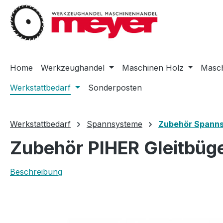
m Hauptinhalt springen
Zur Suche springen
Zur Hauptnavigation springen
Home
Werkzeughandel
Maschinen Holz
Masch
Werkstattbedarf
Sonderposten
Werkstattbedarf
Spannsysteme
Zubehör Spann
Zubehör PIHER Gleitbüg
Beschreibung