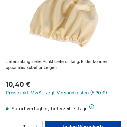
Lieferumfang siehe Punkt Lieferumfang. Bilder können
optionales Zubehör zeigen.
Regulärer Preis:
10,40 €
Preise inkl. MwSt. zzgl. Versandkosten (5,90 €)
Sofort verfügbar, Lieferzeit: 7 Tage
Produkt Anzahl: Gib den gewünschten We
In den Warenkorb