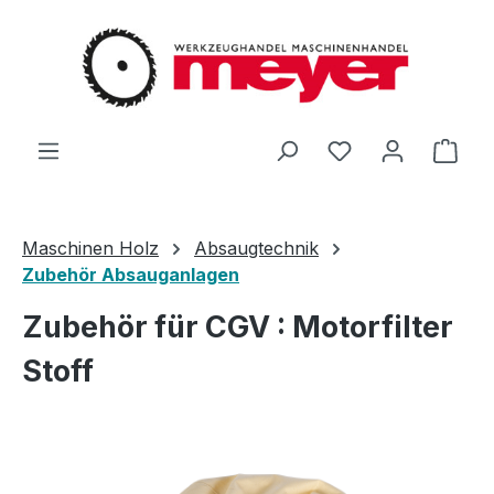
Zum Hauptinhalt springen
Du hast 0 Produ
Ware
Maschinen Holz
Absaugtechnik
Zubehör Absauganlagen
Zubehör für CGV : Motorfilter
Stoff
Bildergalerie überspringen