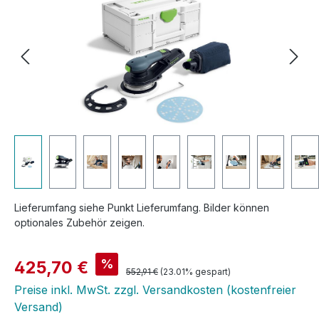
Lieferumfang siehe Punkt Lieferumfang. Bilder können
optionales Zubehör zeigen.
Verkaufspreis:
%
425,70 €
Regulärer Preis:
552,91 €
(23.01% gespart)
Preise inkl. MwSt. zzgl. Versandkosten (kostenfreier
Versand)