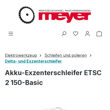
Zum Hauptinhalt springen
Du hast 0 Produ
Ware
Elektrowerkzeug
Schleifen und polieren
Delta- und Exzenterschleifer
Akku-Exzenterschleifer ETSC
2 150-Basic
Bildergalerie überspringen