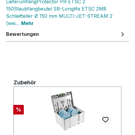
LieferumfangProtector PR ETSC 2
150Staubfangbeutel SB-Longlife ETSC 2M8
Schleifteller Ø 150 mm MULTI-JET-STREAM 2
(wei…
Mehr
Bewertungen
Produktgalerie überspringen
Zubehör
Rabatt
%