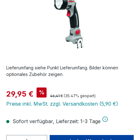
Lieferumfang siehe Punkt Lieferumfang. Bilder können
optionales Zubehör zeigen.
Verkaufspreis:
%
29,95 €
Regulärer Preis:
46,41 €
(35.47% gespart)
Preise inkl. MwSt. zzgl. Versandkosten (5,90 €)
Sofort verfügbar, Lieferzeit: 1-3 Tage
Produkt Anzahl: Gib den gewünschten We