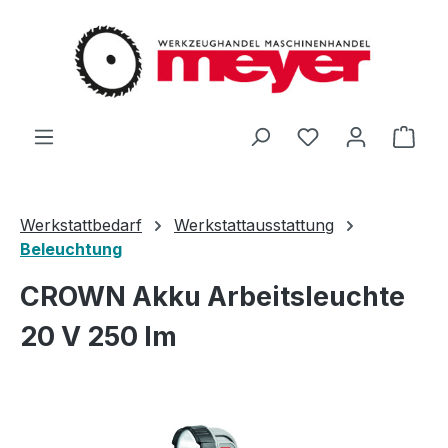
Zum Hauptinhalt springen
Du hast 0 Produ
Ware
Werkstattbedarf
Werkstattausstattung
Beleuchtung
CROWN Akku Arbeitsleuchte
20 V 250 lm
Bildergalerie überspringen