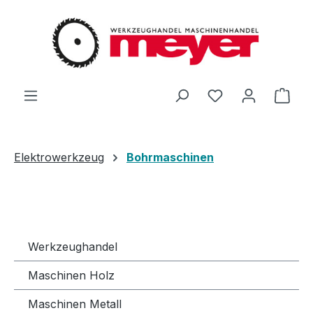
Zum Hauptinhalt springen
Du hast 0 Produ
Ware
Elektrowerkzeug
Bohrmaschinen
Werkzeughandel
Maschinen Holz
Maschinen Metall