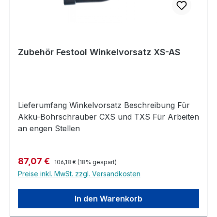
Verarbeitung aller gängigen Langbandschrauben
weiteren Systemzubehör wie z. B. dem Rollbrett
in Verbindung mit 152 mm LangbitsFür gegurtete
oder der Mobilen Werkstatt
Schrauben, 25-55 mm
Produktinformationen
Anwendungsschwerpunkte Möbel- und
Küchenmontage Montage von Beschlägen,
Zubehör Festool Winkelvorsatz XS-AS
Rückwänden, Leisten Montage von Türen und
Fenstern Bohr- und Schraubarbeiten in Holz,
Metall und Kunststoff Zäune, Pergolen,
Carports, Vordächer aufstellen Erstellen von
Lieferumfang Winkelvorsatz Beschreibung Für
Holzunterkonstruktionen
Akku-Bohrschrauber CXS und TXS Für Arbeiten
an engen Stellen
Regulärer Preis:
Verkaufspreis:
87,07 €
106,18 €
(18% gespart)
Preise inkl. MwSt. zzgl. Versandkosten
In den Warenkorb