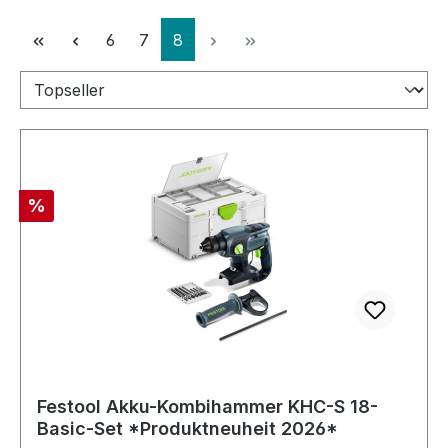
Seite
Seite
Seite
6
7
8
Rabatt
%
Festool Akku-Kombihammer KHC-S 18-
Basic-Set *Produktneuheit 2026*