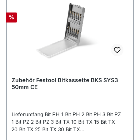
SoftgripFür die Aufnahme größerer
DrehmomenteProduktinformationen Aufnahme
Rabatt
%
Ø: 43 mmLänge: 230 mm
Zubehör Festool Bitkassette BKS SYS3
50mm CE
Lieferumfang Bit PH 1 Bit PH 2 Bit PH 3 Bit PZ
1 Bit PZ 2 Bit PZ 3 Bit TX 10 Bit TX 15 Bit TX
20 Bit TX 25 Bit TX 30 Bit TX
40BeschreibungBits für alle Fälle.In der