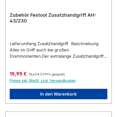
Zubehör Festool Zusatzhandgriff AH-
43/230
Lieferumfang Zusatzhandgriff Beschreibung
Alles im Griff auch bei großen
Drehmomenten.Der extralange Zusatzhandgriff
für Festool und Protool Bohrmaschinen und
Akkubohrschraubern mit 43 mm Spannhals,
Regulärer Preis:
Verkaufspreis:
15,95 €
eignet sich für die Handhabung größerer
19,43 €
(17.91% gespart)
Preise inkl. MwSt. zzgl. Versandkosten
Drehmomente bei Bohr-und
Schraubarbeiten.Für alle QUADRILL DR 18/4
und PD 20/4Verwendbar mit Tiefenanschlag für
In den Warenkorb
exakte BohrtiefenbegrenzungMit robustem
Zahnkranz für sichere Kraftübertragung und
individuelle Montage am SpannhalsMit