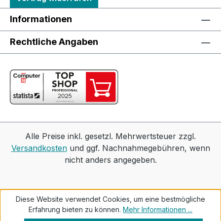
DatenSpannbereich1,5 - 13 mm
GipskartonExtrem haltbar: Egal mit welchem
Akkupack Sie Ihre Basic-Version kombinieren,
Informationen
dank hochwertigster Akkuzellen sind die Festool
Akkupacks äußerst langlebig. Und
Rechtliche Angaben
selbstverständlich mit dem Festool Service
rundum abgesichert.
Alle Preise inkl. gesetzl. Mehrwertsteuer zzgl.
Versandkosten
und ggf. Nachnahmegebühren, wenn
nicht anders angegeben.
Diese Website verwendet Cookies, um eine bestmögliche
Erfahrung bieten zu können.
Mehr Informationen ...