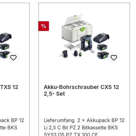
Rabatt
%
 TXS 12
Akku-Bohrschrauber CXS 12
2,5- Set
Lieferumfang 2 × Akkupack BP 12
Li 2,5 C Bit PZ 2 Bitkassette BKS
SYS3 D5 PZ TX 100 CE