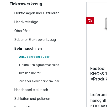
Elektrowerkzeug
Elektrosägen und Oszillierer
Rabatt
%
Handkreissäge
Oberfräse
Zubehör Elektrowerkzeug
Bohrmaschinen
Akkubohrschrauber
Elektro Schlagbohrmaschine
Festoo
Bits und Bohrer
KHC-S 1
*Produk
Zubehör Akkubohrschrauber
Handhobel elektrisch
Lieferu
Schleifen und polieren
handgrif
KHCTiefe