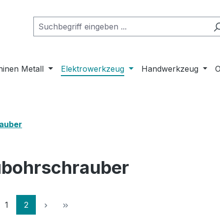
inen Metall
Elektrowerkzeug
Handwerkzeug
O
auber
bohrschrauber
Seite
Seite
1
2