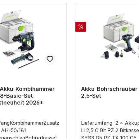
Rabatt
%
l Akku-Kombihammer
Akku-Bohrschrauber
8-Basic-Set
2,5-Set
tneuheit 2026*
mfangKombihammerZusatz
Lieferumfang 2 × Akkupack BP 12
f AH-50/181
Li 2,5 C Bit PZ 2 Bitkassette BKS
nanschlagBohrerkassette
SYS3 D5 PZ TX 100 CE