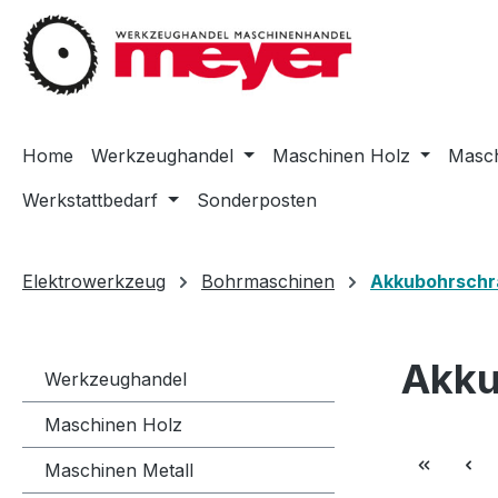
m Hauptinhalt springen
Zur Suche springen
Zur Hauptnavigation springen
Home
Werkzeughandel
Maschinen Holz
Masch
Werkstattbedarf
Sonderposten
Elektrowerkzeug
Bohrmaschinen
Akkubohrschr
Akku
Werkzeughandel
Maschinen Holz
Maschinen Metall