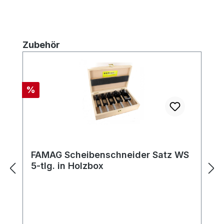
Produktgalerie überspringen
Zubehör
Rabatt
%
FAMAG Scheibenschneider Satz WS
5-tlg. in Holzbox