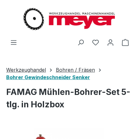
Zum Hauptinhalt springen
Du hast 0 Produ
Ware
Werkzeughandel
Bohren / Fräsen
Bohrer Gewindeschneider Senker
FAMAG Mühlen-Bohrer-Set 5-
tlg. in Holzbox
Bildergalerie überspringen