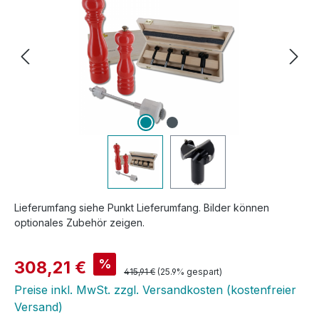
Lieferumfang siehe Punkt Lieferumfang. Bilder können
optionales Zubehör zeigen.
Verkaufspreis:
%
308,21 €
Regulärer Preis:
415,91 €
(25.9% gespart)
Preise inkl. MwSt. zzgl. Versandkosten (kostenfreier
Versand)