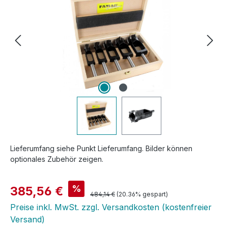
Lieferumfang siehe Punkt Lieferumfang. Bilder können
optionales Zubehör zeigen.
Verkaufspreis:
%
385,56 €
Regulärer Preis:
484,14 €
(20.36% gespart)
Preise inkl. MwSt. zzgl. Versandkosten (kostenfreier
Versand)