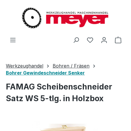
Zum Hauptinhalt springen
Du hast 0 Produ
Ware
Werkzeughandel
Bohren / Fräsen
Bohrer Gewindeschneider Senker
FAMAG Scheibenschneider
Satz WS 5-tlg. in Holzbox
Bildergalerie überspringen