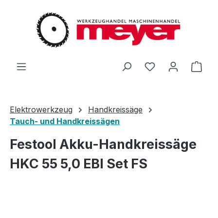
Zum Hauptinhalt springen
Du hast 0 Produ
Ware
Elektrowerkzeug
Handkreissäge
Tauch- und Handkreissägen
Festool Akku-Handkreissäge
HKC 55 5,0 EBI Set FS
Bildergalerie überspringen