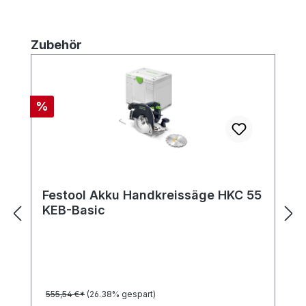
Produktgalerie überspringen
Zubehör
Rabatt
%
Festool Akku Handkreissäge HKC 55
KEB-Basic
555,54 €*
(26.38% gespart)