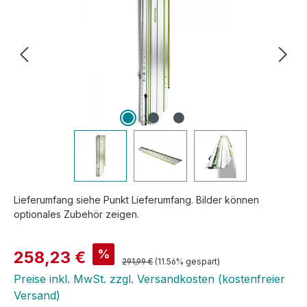
Lieferumfang siehe Punkt Lieferumfang. Bilder können
optionales Zubehör zeigen.
Verkaufspreis:
%
258,23 €
Regulärer Preis:
291,99 €
(11.56% gespart)
Preise inkl. MwSt. zzgl. Versandkosten (kostenfreier
Versand)