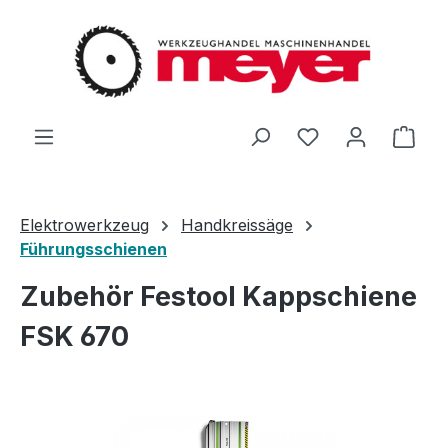
Zum Hauptinhalt springen
Du hast 0 Produ
Ware
Elektrowerkzeug
Handkreissäge
Führungsschienen
Zubehör Festool Kappschiene
FSK 670
Bildergalerie überspringen