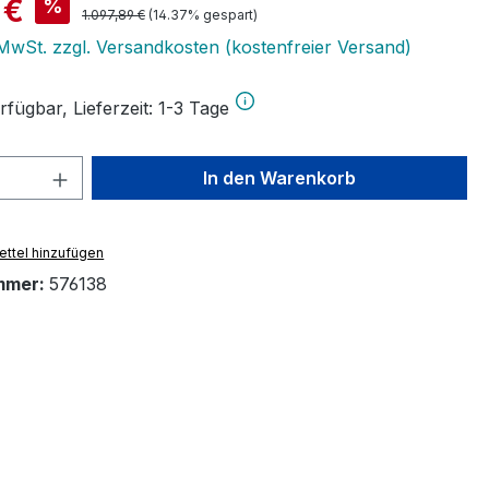
is:
 €
%
Regulärer Preis:
1.097,89 €
(14.37% gespart)
. MwSt. zzgl. Versandkosten (kostenfreier Versand)
fügbar, Lieferzeit: 1-3 Tage
 Anzahl: Gib den gewünschten Wert ein 
In den Warenkorb
ttel hinzufügen
mmer:
576138