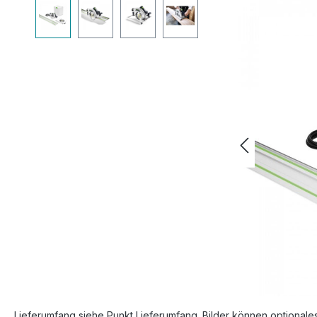
Bildergalerie überspringen
Lieferumfang siehe Punkt Lieferumfang. Bilder können optionale