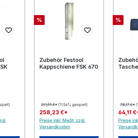
Rabatt
Rabatt
%
%
ol
Zubehör Festool
Zubehö
FSK
Kappschiene FSK 670
Tasch
spart)
291,99 €*
(11.56% gespart)
78,17 €*
(
258,23 €*
64,11 €
zgl.
Preise inkl. MwSt. zzgl.
Preise ink
Versandkosten
Versandk