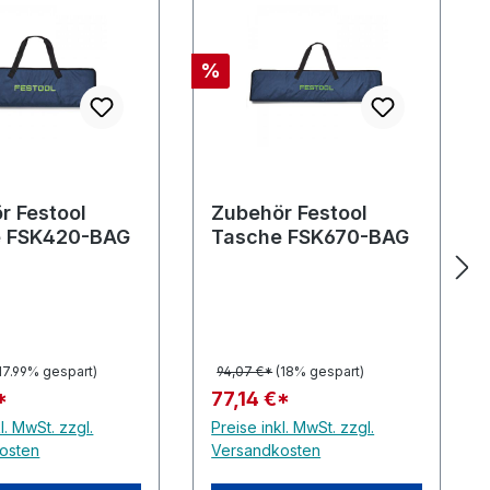
Rabatt
%
r Festool
Zubehör Festool
e FSK420-BAG
Tasche FSK670-BAG
17.99% gespart)
94,07 €*
(18% gespart)
*
77,14 €*
l. MwSt. zzgl.
Preise inkl. MwSt. zzgl.
osten
Versandkosten