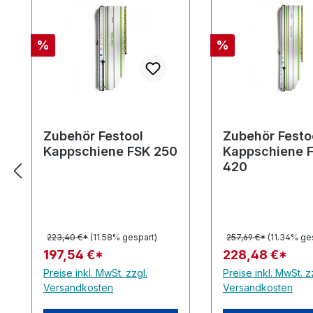
Rabatt
Rabatt
%
%
Zubehör Festool
Zubehör Festo
Kappschiene FSK 250
Kappschiene 
420
223,40 €*
(11.58% gespart)
257,69 €*
(11.34% ge
197,54 €*
228,48 €*
Preise inkl. MwSt. zzgl.
Preise inkl. MwSt. z
Versandkosten
Versandkosten