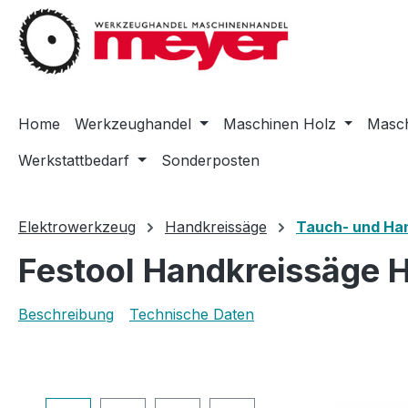
m Hauptinhalt springen
Zur Suche springen
Zur Hauptnavigation springen
Home
Werkzeughandel
Maschinen Holz
Masch
Werkstattbedarf
Sonderposten
Elektrowerkzeug
Handkreissäge
Tauch- und Ha
Festool Handkreissäge 
Beschreibung
Technische Daten