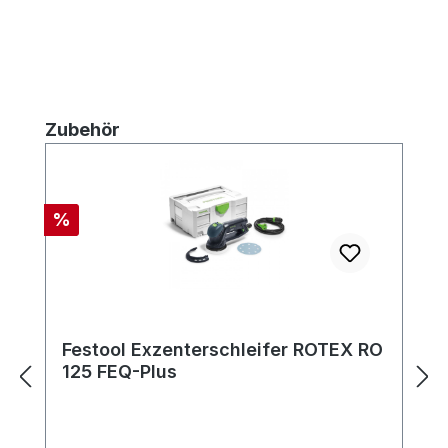
Produktgalerie überspringen
Zubehör
Rabatt
%
Festool Exzenterschleifer ROTEX RO
125 FEQ-Plus