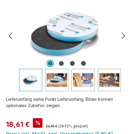
Lieferumfang siehe Punkt Lieferumfang. Bilder können
optionales Zubehör zeigen.
Verkaufspreis:
%
18,61 €
Regulärer Preis:
26,18 €
(28.92% gespart)
Preise inkl. MwSt. zzgl. Versandkosten (5,90 €)