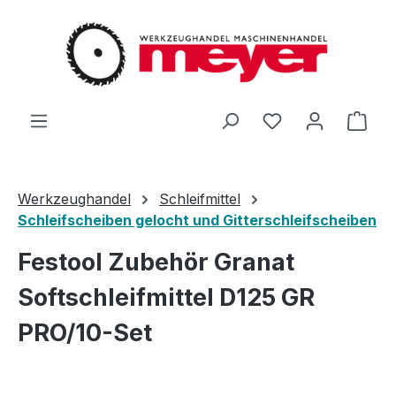
Zum Hauptinhalt springen
Du hast 0 Produ
Ware
Werkzeughandel
Schleifmittel
Schleifscheiben gelocht und Gitterschleifscheiben
Festool Zubehör Granat
Softschleifmittel D125 GR
PRO/10-Set
Bildergalerie überspringen