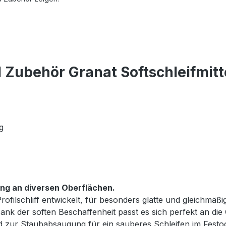
 Zubehör Granat Softschleifmitt
g
ung an diversen Oberflächen.
rofilschliff entwickelt, für besonders glatte und gleichmä
Dank der soften Beschaffenheit passt es sich perfekt an di
d zur Staubabsaugung für ein sauberes Schleifen im Festo