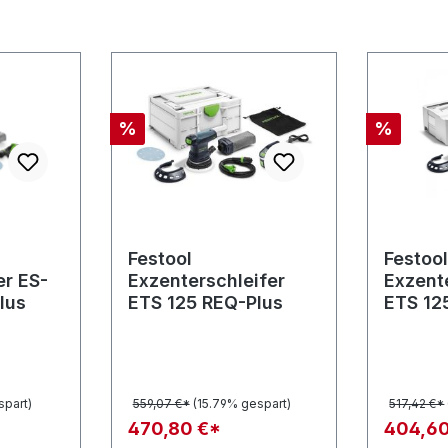
Rabatt
Rabatt
%
%
Festool
Festoo
er ES-
Exzenterschleifer
Exzent
lus
ETS 125 REQ-Plus
ETS 12
spart)
559,07 €*
(15.79% gespart)
517,42 €*
470,80 €*
404,60