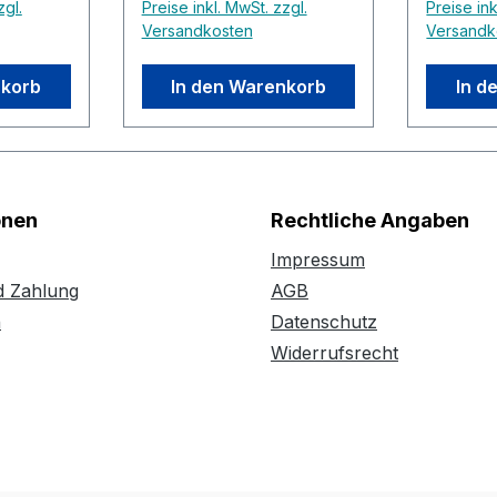
zgl.
Preise inkl. MwSt. zzgl.
Preise ink
Versandkosten
Versandk
nkorb
In den Warenkorb
In d
onen
Rechtliche Angaben
Impressum
d Zahlung
AGB
n
Datenschutz
Widerrufsrecht