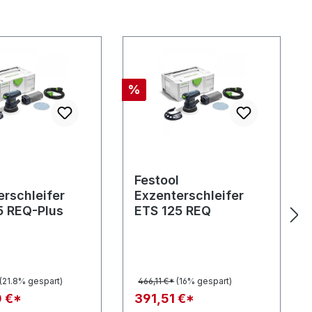
Rabatt
%
l
Festool
erschleifer
Exzenterschleifer
5 REQ-Plus
ETS 125 REQ
(21.8% gespart)
466,11 €*
(16% gespart)
 €*
391,51 €*