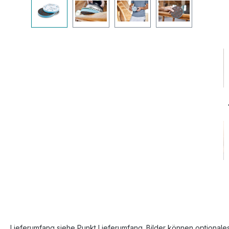
Bildergalerie überspringen
Lieferumfang siehe Punkt Lieferumfang. Bilder können optionale