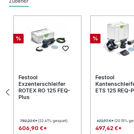
Zubehör
Produktgalerie überspringen
Rabatt
Rabatt
%
%
Festool
Festool
Exzenterschleifer
Kantenschleif
ROTEX RO 125 FEQ-
ETS 125 REQ-P
Plus
782,22 €*
(22.41% gespart)
622,97 €*
(20.15% ge
606,90 €*
497,42 €*