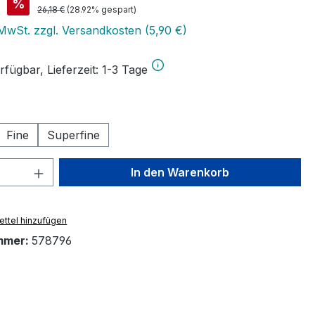
is:
%
Regulärer Preis:
26,18 €
(28.92% gespart)
 MwSt. zzgl. Versandkosten (5,90 €)
fügbar, Lieferzeit: 1-3 Tage
swählen
Fine
Superfine
 Anzahl: Gib den gewünschten Wert ein 
In den Warenkorb
ttel hinzufügen
mmer:
578796