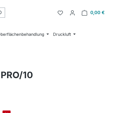
Du hast 0 Produkte auf 
0,00 €
Ware
berflächenbehandlung
Druckluft
R PRO/10