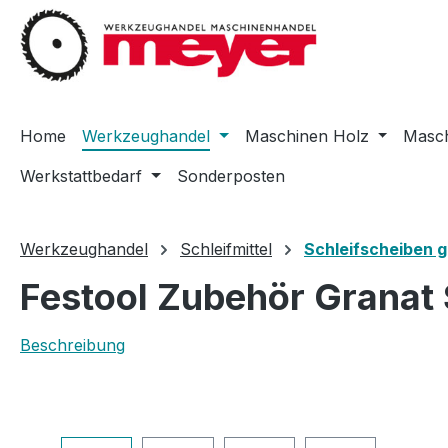
m Hauptinhalt springen
Zur Suche springen
Zur Hauptnavigation springen
Home
Werkzeughandel
Maschinen Holz
Masch
Werkstattbedarf
Sonderposten
Werkzeughandel
Schleifmittel
Schleifscheiben g
Festool Zubehör Granat 
Beschreibung