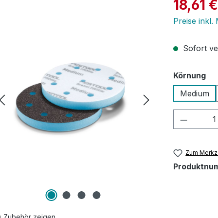
Verkaufspre
18,61 €
Preise inkl.
Sofort ver
au
Körnung
Medium
Produkt
Zum Merkze
Produktnu
s Zubehör zeigen.