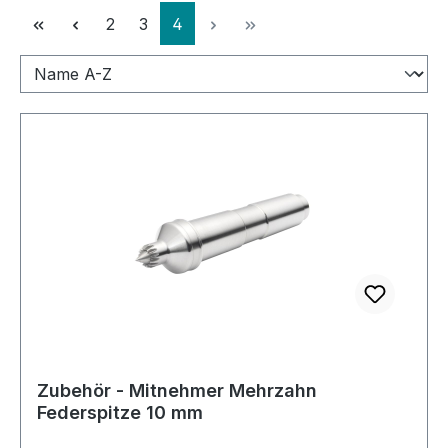
Seite
Seite
Seite
2
3
4
Zubehör - Mitnehmer Mehrzahn
Federspitze 10 mm