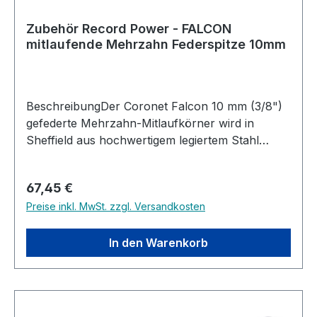
Zubehör Record Power - FALCON
mitlaufende Mehrzahn Federspitze 10mm
BeschreibungDer Coronet Falcon 10 mm (3/8")
gefederte Mehrzahn-Mitlaufkörner wird in
Sheffield aus hochwertigem legiertem Stahl
gefertigt, der mehr als dreimal so stark ist wie
gewöhnlicher Edelstahl. Dies sorgt für eine
Regulärer Preis:
67,45 €
deutlich langlebigere Schneide und eine
Preise inkl. MwSt. zzgl. Versandkosten
verbesserte Leistung.Der zentrale Positionierstift
des Mitlaufkörners zieht sich beim Anpressen
durch die Drehbank in das Gehäuse zurück.
In den Warenkorb
Dadurch bleibt der Zahnkranz um den Umfang
erhalten, der das Werkstück äußerst sicher hält.
Der gleichmäßige Anpressdruck auf die Zähne
reduziert zudem Vibrationen im Holz beim