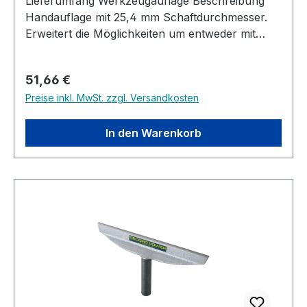
Lieferumfang Werkzeugauflage Beschreibung
Handauflage mit 25,4 mm Schaftdurchmesser.
Erweitert die Möglichkeiten um entweder mit
einer kurzen Auflage mehr Bewegungsfreiheit
bei kleineren Werkstücken zu haben oder bei
Regulärer Preis:
51,66 €
größeren Werkstücken ohne Absetzen und
Preise inkl. MwSt. zzgl. Versandkosten
Verstellen der Handauflage in einem Arbeitsgang
zu arbeiten. Passend auf alle Premium Modelle
von Record Power wie DML320, CL3, CL4, Maxi,
In den Warenkorb
Coronet Herald und weitere.