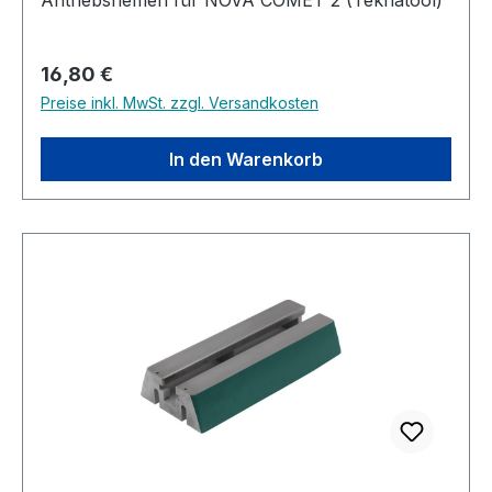
Antriebsriemen für NOVA COMET 2 (Teknatool)
Regulärer Preis:
16,80 €
Preise inkl. MwSt. zzgl. Versandkosten
In den Warenkorb