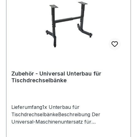
Heimwerker und professionelle Drechsler.
Eigenschaften: Erweiterung des Spitzenabstands
für lange Werkstücke und mehr
FlexibilitätRobuste und stabile Ausführung für
präzises ArbeitenEinfache und schnelle Montage
am vorhandenen Maschinenbett
Zubehör - Universal Unterbau für
Tischdrechselbänke
Lieferumfang1x Unterbau für
TischdrechselbänkeBeschreibung Der
Universal-Maschinenuntersatz für
Tischdrechselbänke bietet eine stabile und
flexible Basis für zahlreiche kompakte