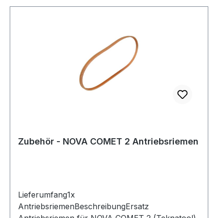
Zähne verteilt wird. Durch das Zurückziehen des
Zentrierbolzens splittert das Holz nicht, was den
Mitnehmer zum idealen Helfer bei kleineren und
empfindlichen Werkstücken macht.Die
Spannung des Fixierbolzens ist einstellbar, so
dass eine geringere Spannung für kleine,
empfindliche Werkstücke und eine höhere
Spannung für Hartholz und große Hölzer
eingestellt werden kann. Das Werkstück kann so
bei Bedarf aus der Drechselbank genommen
und leicht neu positioniert werden kann, wobei
die durch den Fixierstift und den Zahnkranz
Zubehör - NOVA COMET 2 Antriebsriemen
erzeugten Vertiefungen als genaue Führung
dienen.
Lieferumfang1x
AntriebsriemenBeschreibungErsatz