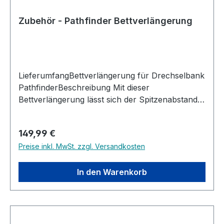
Zubehör - Pathfinder Bettverlängerung
LieferumfangBettverlängerung für Drechselbank
PathfinderBeschreibung Mit dieser
Bettverlängerung lässt sich der Spitzenabstand
Ihrer Drechselmaschine einfach und effektiv von
406 mm auf 762 mm vergrößern. Dadurch
Regulärer Preis:
149,99 €
können auch längere Werkstücke wie
Preise inkl. MwSt. zzgl. Versandkosten
Tischbeine, Treppensprossen oder Säulen
problemlos bearbeitet werden. Die stabile
Konstruktion gewährleistet präzises und
In den Warenkorb
vibrationsarmes Arbeiten. Die Bettverlängerung
wird passgenau an der Drechselbank montiert
und erweitert die Einsatzmöglichkeiten der
Maschine deutlich – ideal für ambitionierte