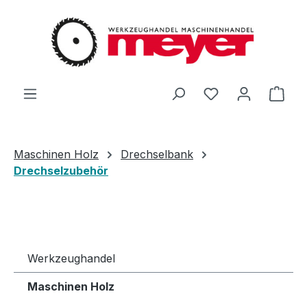
Zum Hauptinhalt springen
Du hast 0 Produ
Ware
Maschinen Holz
Drechselbank
Drechselzubehör
Werkzeughandel
Maschinen Holz