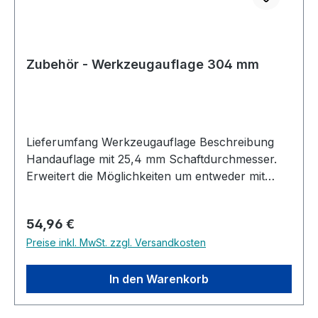
Zubehör - Werkzeugauflage 304 mm
Lieferumfang Werkzeugauflage Beschreibung
Handauflage mit 25,4 mm Schaftdurchmesser.
Erweitert die Möglichkeiten um entweder mit
einer kurzen Auflage mehr Bewegungsfreiheit
bei kleineren Werkstücken zu haben oder bei
Regulärer Preis:
54,96 €
größeren Werkstücken ohne Absetzen und
Preise inkl. MwSt. zzgl. Versandkosten
Verstellen der Handauflage in einem Arbeitsgang
zu arbeiten. Passend auf alle Premium Modelle
von Record Power wie DML320, CL3, CL4, Maxi,
In den Warenkorb
Coronet Herald und weitere.