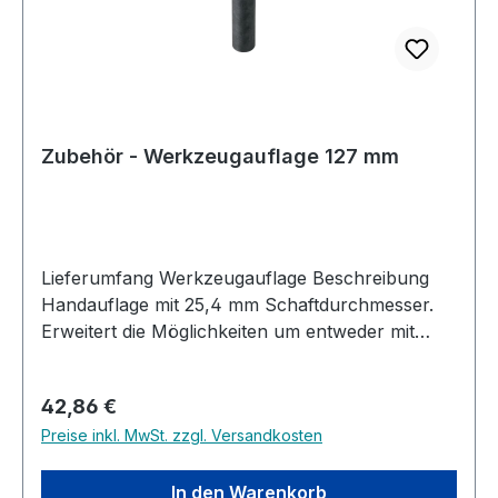
Zubehör - Werkzeugauflage 127 mm
Lieferumfang Werkzeugauflage Beschreibung
Handauflage mit 25,4 mm Schaftdurchmesser.
Erweitert die Möglichkeiten um entweder mit
einer kurzen Auflage mehr Bewegungsfreiheit
bei kleineren Werkstücken zu haben oder bei
Regulärer Preis:
42,86 €
größeren Werkstücken ohne Absetzen und
Preise inkl. MwSt. zzgl. Versandkosten
Verstellen der Handauflage in einem Arbeitsgang
zu arbeiten. Passend auf alle Premium Modelle
von Record Power wie DML320, CL3, CL4, Maxi,
In den Warenkorb