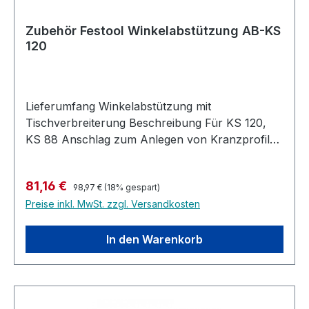
Zubehör Festool Winkelabstützung AB-KS
120
Lieferumfang Winkelabstützung mit
Tischverbreiterung Beschreibung Für KS 120,
KS 88 Anschlag zum Anlegen von Kranzprofilen
in Schräglage Dient auch zur Befestigung des
Kappanschlags KA-KS Nur kompatibel mit KA-
Regulärer Preis:
Verkaufspreis:
81,16 €
KS
98,97 €
(18% gespart)
Preise inkl. MwSt. zzgl. Versandkosten
In den Warenkorb