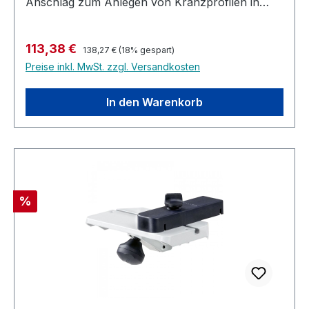
Anschlag zum Anlegen von Kranzprofilen in
Schräglage Nur kompatibel mit Kappanschlag
Untergestell KA-UG Packungsinhalt 2 Stück
Regulärer Preis:
Verkaufspreis:
113,38 €
138,27 €
(18% gespart)
Preise inkl. MwSt. zzgl. Versandkosten
In den Warenkorb
Rabatt
%