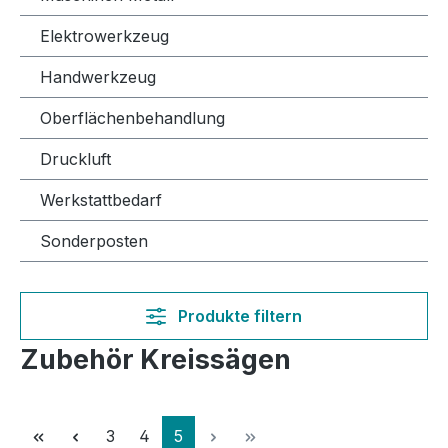
Elektrowerkzeug
Handwerkzeug
Oberflächenbehandlung
Druckluft
Werkstattbedarf
Sonderposten
Produkte filtern
Zubehör Kreissägen
Seite
Seite
Seite
3
4
5