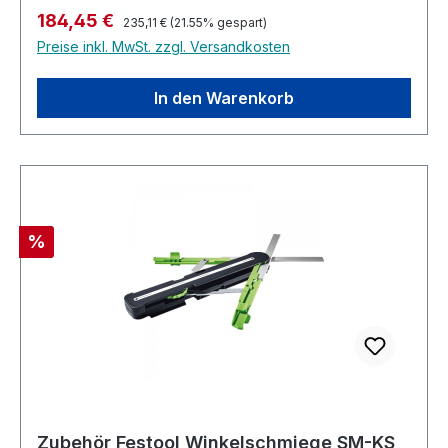
Regulärer Preis:
Verkaufspreis:
184,45 €
235,11 €
(21.55% gespart)
Preise inkl. MwSt. zzgl. Versandkosten
In den Warenkorb
Rabatt
%
Zubehör Festool Winkelschmiege SM-KS