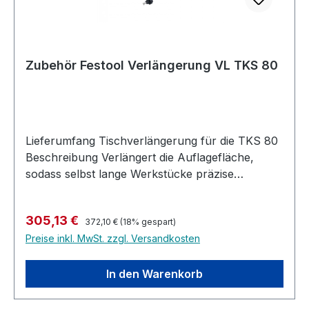
Zubehör Festool Verlängerung VL TKS 80
Lieferumfang Tischverlängerung für die TKS 80
Beschreibung Verlängert die Auflagefläche,
sodass selbst lange Werkstücke präzise
bearbeitet werden können Zum sicheren und
präzisen Sägen auf Länge Vergrößert die
Regulärer Preis:
Verkaufspreis:
305,13 €
Auflagefläche um 580 mm Einfacher und
372,10 €
(18% gespart)
Preise inkl. MwSt. zzgl. Versandkosten
schneller An- und Abbau Mit justierbarer
Maßskala
In den Warenkorb