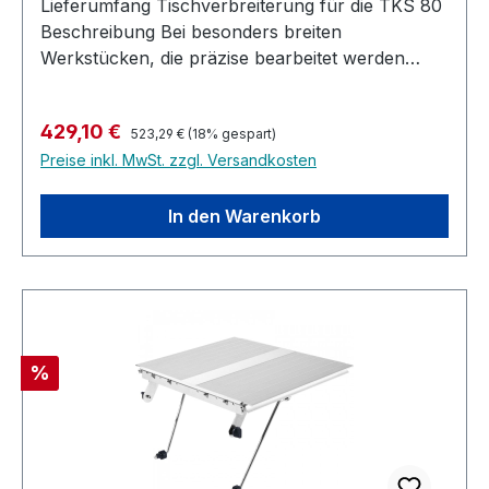
Lieferumfang Tischverbreiterung für die TKS 80
Beschreibung Bei besonders breiten
Werkstücken, die präzise bearbeitet werden
müssen, kann die Verbreiterung an den Tisch
angebracht werden Zum sicheren und präzisen
Regulärer Preis:
Verkaufspreis:
429,10 €
Sägen auf Breite Vergrößert die Auflagefläche
523,29 €
(18% gespart)
Preise inkl. MwSt. zzgl. Versandkosten
um 411 mm Maximale Schnittbreite beim
Längsschnitt 680 mm Mit justierbarer Maßskala
Einfacher und schneller An- und Abbau
In den Warenkorb
Rabatt
%