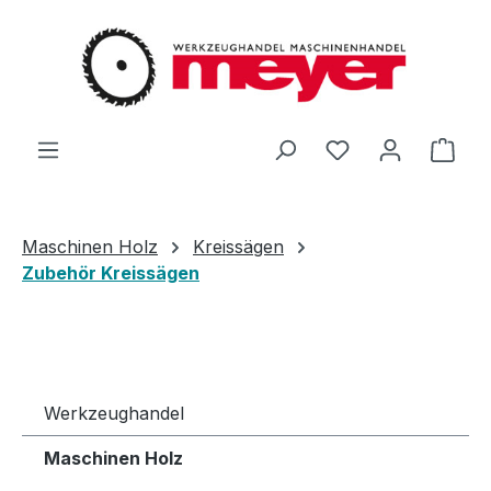
Zum Hauptinhalt springen
Du hast 0 Produ
Ware
Maschinen Holz
Kreissägen
Zubehör Kreissägen
Werkzeughandel
Maschinen Holz