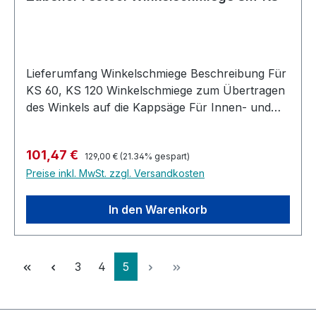
Lieferumfang Winkelschmiege Beschreibung Für
KS 60, KS 120 Winkelschmiege zum Übertragen
des Winkels auf die Kappsäge Für Innen- und
Außenwinkel Winkelhalbierende wird
automatisch generiert, kein Rechnen notwendig
Regulärer Preis:
Verkaufspreis:
101,47 €
129,00 €
(21.34% gespart)
Preise inkl. MwSt. zzgl. Versandkosten
In den Warenkorb
Seite
Seite
Seite
3
4
5