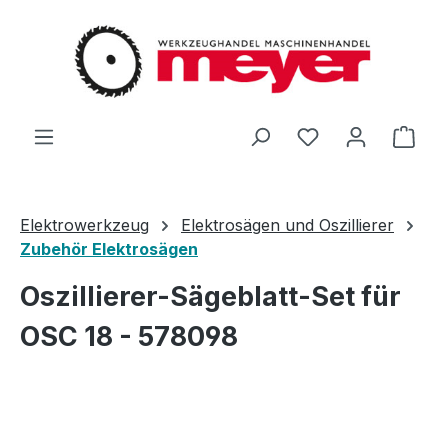
Zum Hauptinhalt springen
Du hast 0 Produ
Ware
Elektrowerkzeug
Elektrosägen und Oszillierer
Zubehör Elektrosägen
Oszillierer-Sägeblatt-Set für
OSC 18 - 578098
Bildergalerie überspringen