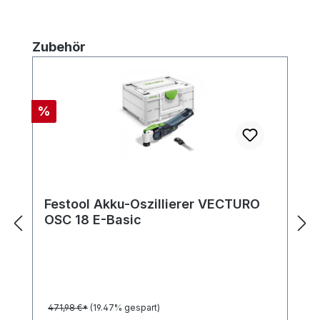
Produktgalerie überspringen
Zubehör
Rabatt
%
Festool Akku-Oszillierer VECTURO
OSC 18 E-Basic
471,98 €*
(19.47% gespart)