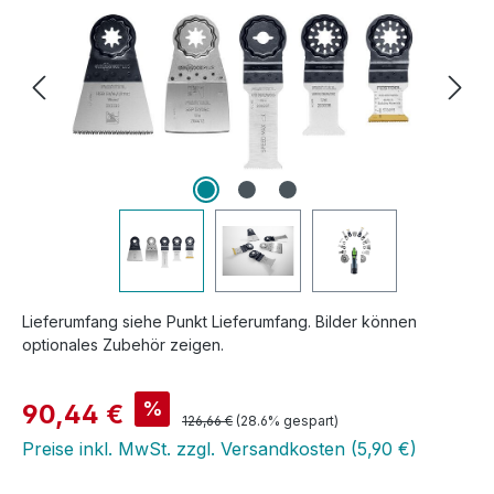
Lieferumfang siehe Punkt Lieferumfang. Bilder können
optionales Zubehör zeigen.
Verkaufspreis:
%
90,44 €
Regulärer Preis:
126,66 €
(28.6% gespart)
Preise inkl. MwSt. zzgl. Versandkosten (5,90 €)