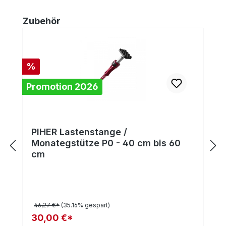
Produktgalerie überspringen
Zubehör
Rabatt
%
Promotion 2026
PIHER Lastenstange /
Monategstütze P0 - 40 cm bis 60
cm
46,27 €*
(35.16% gespart)
30,00 €*