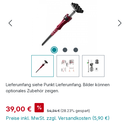
Lieferumfang siehe Punkt Lieferumfang. Bilder können
optionales Zubehör zeigen.
Verkaufspreis:
%
39,00 €
Regulärer Preis:
54,34 €
(28.23% gespart)
Preise inkl. MwSt. zzgl. Versandkosten (5,90 €)