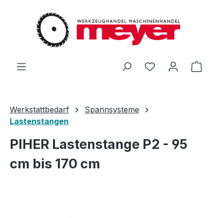
Zum Hauptinhalt springen
Du hast 0 Produ
Ware
Werkstattbedarf
Spannsysteme
Lastenstangen
PIHER Lastenstange P2 - 95
cm bis 170 cm
Bildergalerie überspringen