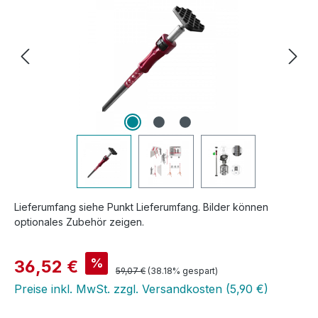
Lieferumfang siehe Punkt Lieferumfang. Bilder können
optionales Zubehör zeigen.
Verkaufspreis:
%
36,52 €
Regulärer Preis:
59,07 €
(38.18% gespart)
Preise inkl. MwSt. zzgl. Versandkosten (5,90 €)