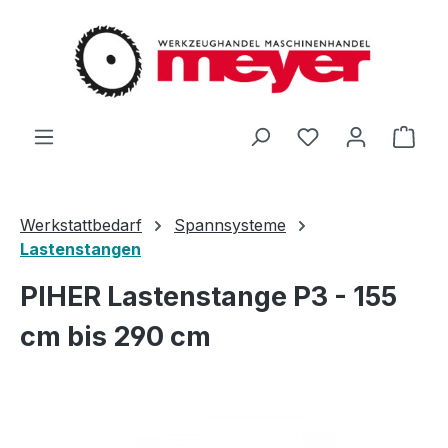
Zum Hauptinhalt springen
Du hast 0 Produ
Ware
Werkstattbedarf
Spannsysteme
Lastenstangen
PIHER Lastenstange P3 - 155
cm bis 290 cm
Bildergalerie überspringen