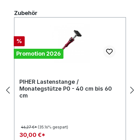
Produktgalerie überspringen
Zubehör
Rabatt
%
Promotion 2026
PIHER Lastenstange /
Monategstütze P0 - 40 cm bis 60
cm
46,27 €*
(35.16% gespart)
30,00 €*