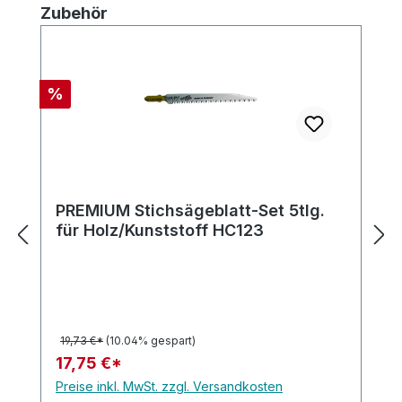
Produktgalerie überspringen
Zubehör
Rabatt
%
PREMIUM Stichsägeblatt-Set 5tlg.
für Holz/Kunststoff HC123
19,73 €*
(10.04% gespart)
17,75 €*
Preise inkl. MwSt. zzgl. Versandkosten