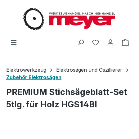
Zum Hauptinhalt springen
Du hast 0 Produ
Ware
Elektrowerkzeug
Elektrosägen und Oszillierer
Zubehör Elektrosägen
PREMIUM Stichsägeblatt-Set
5tlg. für Holz HGS14BI
Bildergalerie überspringen