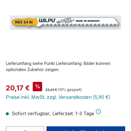
Lieferumfang siehe Punkt Lieferumfang. Bilder können
optionales Zubehör zeigen.
Verkaufspreis:
%
20,17 €
Regulärer Preis:
22,41 €
(10% gespart)
Preise inkl. MwSt. zzgl. Versandkosten (5,90 €)
Sofort verfügbar, Lieferzeit: 1-3 Tage
Produkt Anzahl: Gib den gewünschten We