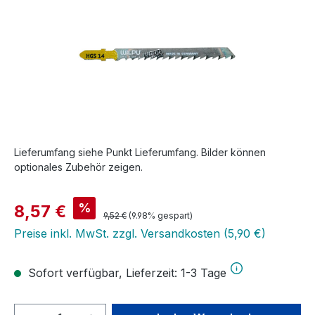
Lieferumfang siehe Punkt Lieferumfang. Bilder können
optionales Zubehör zeigen.
Verkaufspreis:
%
8,57 €
Regulärer Preis:
9,52 €
(9.98% gespart)
Preise inkl. MwSt. zzgl. Versandkosten (5,90 €)
Sofort verfügbar, Lieferzeit: 1-3 Tage
Produkt Anzahl: Gib den gewünschten We