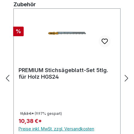
Produktgalerie überspringen
Zubehör
Rabatt
%
PREMIUM Stichsägeblatt-Set 5tlg.
für Holz HGS24
11,53 €*
(9.97% gespart)
10,38 €*
Preise inkl. MwSt. zzgl. Versandkosten