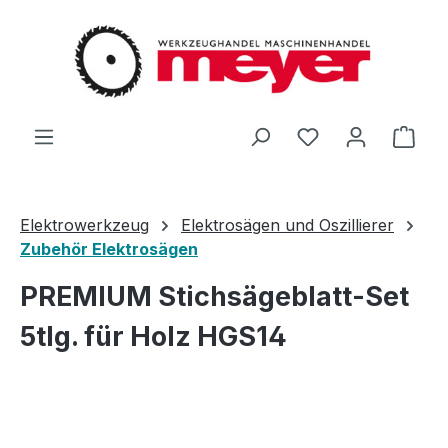
Zum Hauptinhalt springen
Du hast 0 Produ
Ware
Elektrowerkzeug
Elektrosägen und Oszillierer
Zubehör Elektrosägen
PREMIUM Stichsägeblatt-Set
5tlg. für Holz HGS14
Bildergalerie überspringen