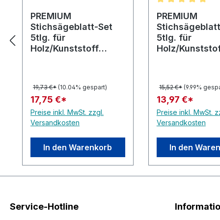
Durchschnittlic
PREMIUM
PREMIUM
Stichsägeblatt-Set
Stichsägeblat
5tlg. für
5tlg. für
Holz/Kunststoff
Holz/Kunststo
HC123
HC12R
19,73 €*
(10.04% gespart)
15,52 €*
(9.99% gespa
17,75 €*
13,97 €*
Preise inkl. MwSt. zzgl.
Preise inkl. MwSt. z
Versandkosten
Versandkosten
In den Warenkorb
In den Ware
Service-Hotline
Informati