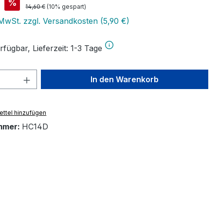
is:
%
Regulärer Preis:
14,60 €
(10% gespart)
 MwSt. zzgl. Versandkosten (5,90 €)
fügbar, Lieferzeit: 1-3 Tage
 Anzahl: Gib den gewünschten Wert ein 
In den Warenkorb
ttel hinzufügen
mmer:
HC14D