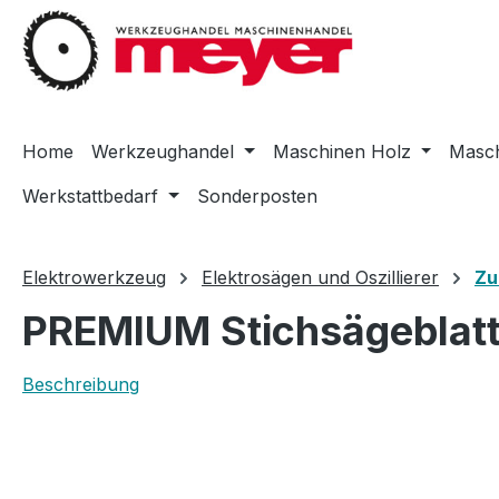
m Hauptinhalt springen
Zur Suche springen
Zur Hauptnavigation springen
Home
Werkzeughandel
Maschinen Holz
Masch
Werkstattbedarf
Sonderposten
Elektrowerkzeug
Elektrosägen und Oszillierer
Zu
PREMIUM Stichsägeblatt-
Beschreibung