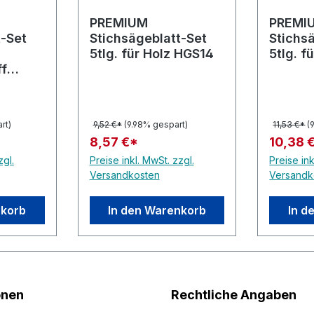
he Bewertung von 5 von 5 Sternen
PREMIUM
PREMI
t-Set
Stichsägeblatt-Set
Stichs
5tlg. für Holz HGS14
5tlg. f
ff
rt)
9,52 €*
(9.98% gespart)
11,53 €*
(
8,57 €*
10,38 
zgl.
Preise inkl. MwSt. zzgl.
Preise ink
Versandkosten
Versandk
nkorb
In den Warenkorb
In d
onen
Rechtliche Angaben