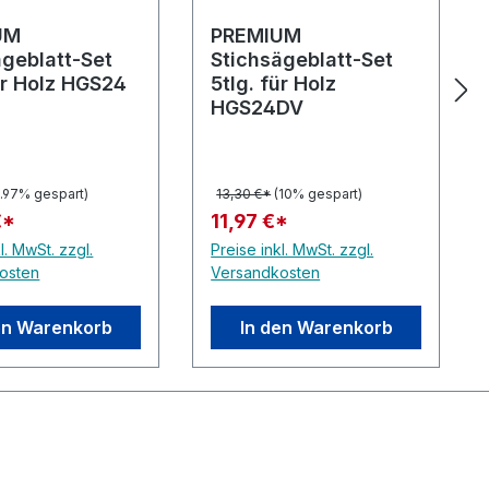
UM
PREMIUM
ägeblatt-Set
Stichsägeblatt-Set
ür Holz HGS24
5tlg. für Holz
HGS24DV
9.97% gespart)
13,30 €*
(10% gespart)
€*
11,97 €*
l. MwSt. zzgl.
Preise inkl. MwSt. zzgl.
osten
Versandkosten
en Warenkorb
In den Warenkorb