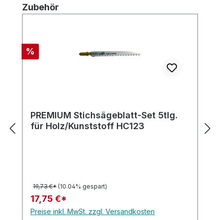
Produktgalerie überspringen
Zubehör
Rabatt
%
PREMIUM Stichsägeblatt-Set 5tlg.
für Holz/Kunststoff HC123
19,73 €*
(10.04% gespart)
17,75 €*
Preise inkl. MwSt. zzgl. Versandkosten