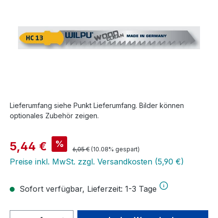
Lieferumfang siehe Punkt Lieferumfang. Bilder können
optionales Zubehör zeigen.
Verkaufspreis:
%
5,44 €
Regulärer Preis:
6,05 €
(10.08% gespart)
Preise inkl. MwSt. zzgl. Versandkosten (5,90 €)
Sofort verfügbar, Lieferzeit: 1-3 Tage
Produkt Anzahl: Gib den gewünschten We