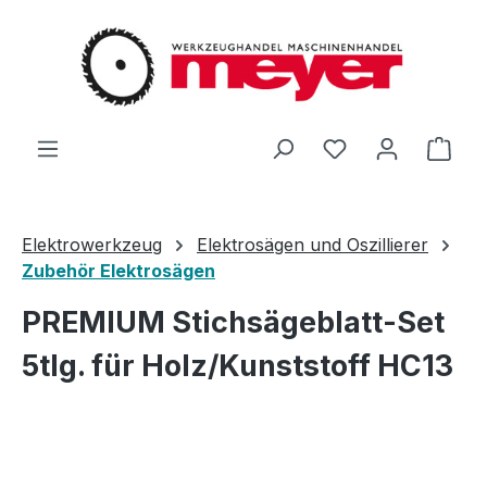
Zum Hauptinhalt springen
Du hast 0 Produ
Ware
Elektrowerkzeug
Elektrosägen und Oszillierer
Zubehör Elektrosägen
PREMIUM Stichsägeblatt-Set
5tlg. für Holz/Kunststoff HC13
Bildergalerie überspringen