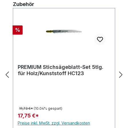
Produktgalerie überspringen
Zubehör
Rabatt
%
PREMIUM Stichsägeblatt-Set 5tlg.
für Holz/Kunststoff HC123
19,73 €*
(10.04% gespart)
17,75 €*
Preise inkl. MwSt. zzgl. Versandkosten