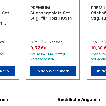
he Bewertung von 5 von 5 Sternen
PREMIUM
PREMI
t-Set
Stichsägeblatt-Set
Stichs
5tlg. für Holz HGS14
5tlg. f
ff
rt)
9,52 €*
(9.98% gespart)
11,53 €*
(
8,57 €*
10,38 
zgl.
Preise inkl. MwSt. zzgl.
Preise ink
Versandkosten
Versandk
nkorb
In den Warenkorb
In d
onen
Rechtliche Angaben