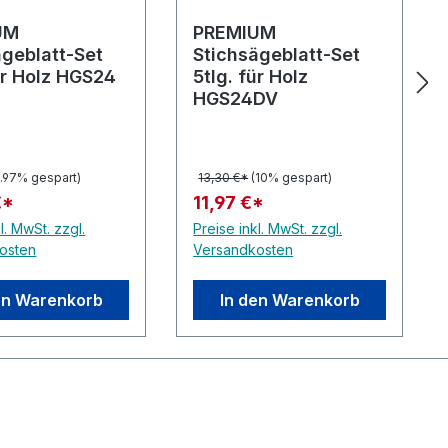
UM
PREMIUM
ägeblatt-Set
Stichsägeblatt-Set
ür Holz HGS24
5tlg. für Holz
HGS24DV
9.97% gespart)
13,30 €*
(10% gespart)
€*
11,97 €*
l. MwSt. zzgl.
Preise inkl. MwSt. zzgl.
osten
Versandkosten
en Warenkorb
In den Warenkorb