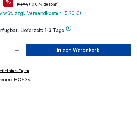
is:
€
%
Regulärer Preis:
19,69 €
(10.01% gespart)
 MwSt. zzgl. Versandkosten (5,90 €)
fügbar, Lieferzeit: 1-3 Tage
 Anzahl: Gib den gewünschten Wert ein 
In den Warenkorb
ttel hinzufügen
mmer:
HGS34