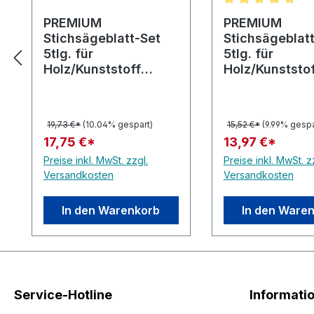
Durchschnittlic
PREMIUM
PREMIUM
Stichsägeblatt-Set
Stichsägeblat
5tlg. für
5tlg. für
Holz/Kunststoff
Holz/Kunststo
HC123
HC12R
19,73 €*
(10.04% gespart)
15,52 €*
(9.99% gespa
17,75 €*
13,97 €*
Preise inkl. MwSt. zzgl.
Preise inkl. MwSt. z
Versandkosten
Versandkosten
In den Warenkorb
In den Ware
Service-Hotline
Informati