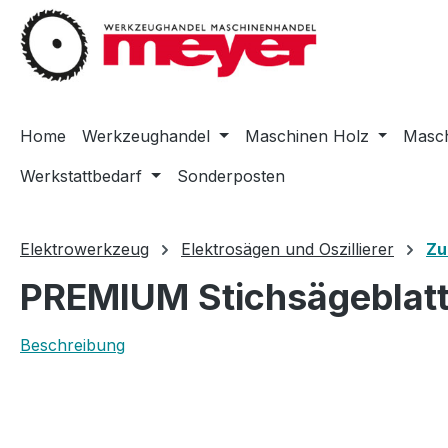
m Hauptinhalt springen
Zur Suche springen
Zur Hauptnavigation springen
Home
Werkzeughandel
Maschinen Holz
Masch
Werkstattbedarf
Sonderposten
Elektrowerkzeug
Elektrosägen und Oszillierer
Zu
PREMIUM Stichsägeblatt-
Beschreibung