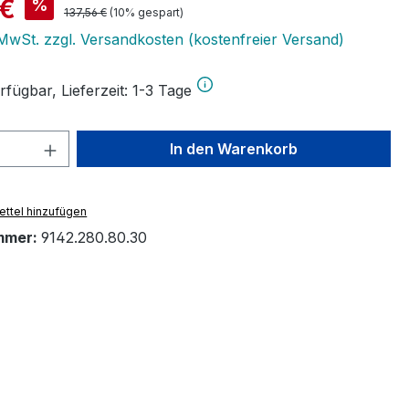
is:
 €
%
Regulärer Preis:
137,56 €
(10% gespart)
. MwSt. zzgl. Versandkosten (kostenfreier Versand)
fügbar, Lieferzeit: 1-3 Tage
 Anzahl: Gib den gewünschten Wert ein 
In den Warenkorb
ttel hinzufügen
mmer:
9142.280.80.30