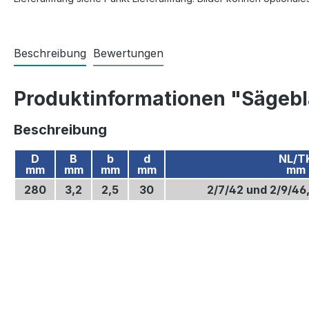
Beschreibung
Bewertungen
Produktinformationen "Sägebl
Beschreibung
D
B
b
d
NL/T
mm
mm
mm
mm
mm
280
3,2
2,5
30
2/7/42 und 2/9/46