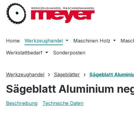
m Hauptinhalt springen
Zur Suche springen
Zur Hauptnavigation springen
Home
Werkzeughandel
Maschinen Holz
Masch
Werkstattbedarf
Sonderposten
Werkzeughandel
Sägeblätter
Sägeblatt Alumini
Sägeblatt Aluminium ne
Beschreibung
Technische Daten