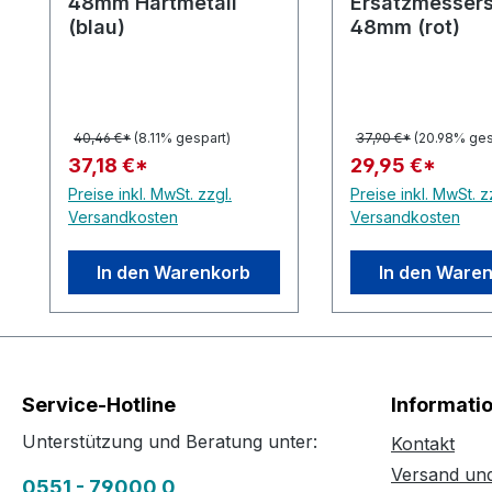
48mm Hartmetall
Ersatzmessers
(blau)
48mm (rot)
40,46 €*
(8.11% gespart)
37,90 €*
(20.98% ges
37,18 €*
29,95 €*
Preise inkl. MwSt. zzgl.
Preise inkl. MwSt. z
Versandkosten
Versandkosten
In den Warenkorb
In den Ware
Service-Hotline
Informati
Unterstützung und Beratung unter:
Kontakt
Versand un
0551 - 79000 0