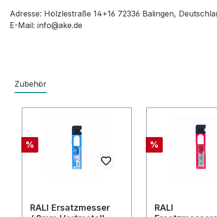
Adresse: Hölzlestraße 14+16 72336 Balingen, Deutschla
E-Mail: info@ake.de
Zubehör
Produktgalerie überspringen
Rabatt
Rabatt
%
%
RALI Ersatzmesser
RALI