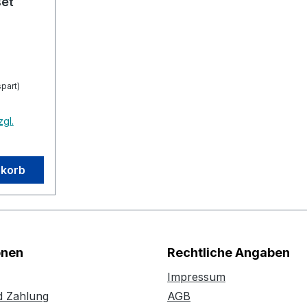
et
part)
zgl.
nkorb
onen
Rechtliche Angaben
Impressum
d Zahlung
AGB