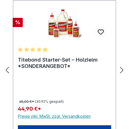
Rabatt
%
Durchschnittliche Bewertung von 5 von 5 Sternen
Titebond Starter-Set – Holzleim
*SONDERANGEBOT*
65,00 €*
(30.92% gespart)
44,90 €*
Preise inkl. MwSt. zzgl. Versandkosten