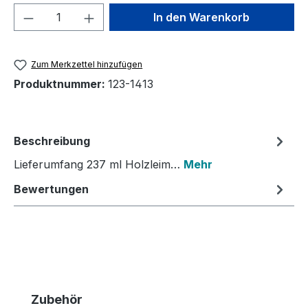
Produkt Anzahl: Gib den gewünschten We
In den Warenkorb
Zum Merkzettel hinzufügen
Produktnummer:
123-1413
Beschreibung
Lieferumfang 237 ml Holzleim…
Mehr
Bewertungen
Produktgalerie überspringen
Zubehör