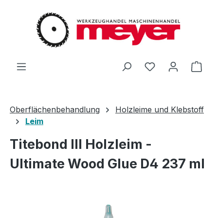
Zum Hauptinhalt springen
Du hast 0 Produ
Ware
Oberflächenbehandlung
Holzleime und Klebstoff
Leim
Titebond III Holzleim -
Ultimate Wood Glue D4 237 ml
Bildergalerie überspringen