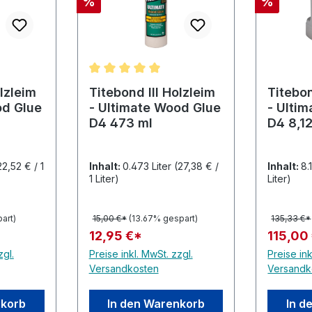
Rabatt
Rabatt
%
%
he Bewertung von 5 von 5 Sternen
Durchschnittliche Bewertung von 5 von 5
olzleim
Titebond III Holzleim
Titebon
od Glue
- Ultimate Wood Glue
- Ulti
D4 473 ml
D4 8,12
22,52 € / 1
Inhalt:
0.473 Liter
(27,38 € /
Inhalt:
8.
1 Liter)
Liter)
art)
15,00 €*
(13.67% gespart)
135,33 €*
12,95 €*
115,00
zgl.
Preise inkl. MwSt. zzgl.
Preise ink
Versandkosten
Versandk
nkorb
In den Warenkorb
In d