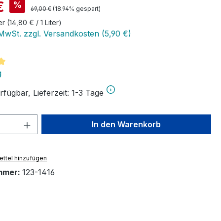
is:
€
%
Regulärer Preis:
69,00 €
(18.94% gespart)
ter
(14,80 € / 1 Liter)
 MwSt. zzgl. Versandkosten (5,90 €)
tliche Bewertung von 5 von 5 Sternen
g
fügbar, Lieferzeit: 1-3 Tage
 Anzahl: Gib den gewünschten Wert ein 
In den Warenkorb
ttel hinzufügen
mmer:
123-1416