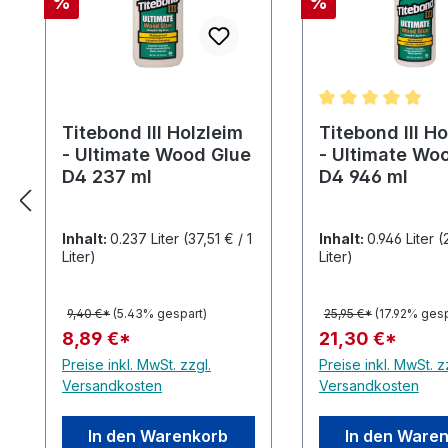
Rabatt
Rabatt
%
%
Durchschnittlic
Titebond III Holzleim
Titebond III H
- Ultimate Wood Glue
- Ultimate Wo
D4 237 ml
D4 946 ml
Inhalt:
0.237 Liter
(37,51 € / 1
Inhalt:
0.946 Liter
(
Liter)
Liter)
9,40 €*
(5.43% gespart)
25,95 €*
(17.92% gesp
8,89 €*
21,30 €*
Preise inkl. MwSt. zzgl.
Preise inkl. MwSt. z
Versandkosten
Versandkosten
In den Warenkorb
In den Ware