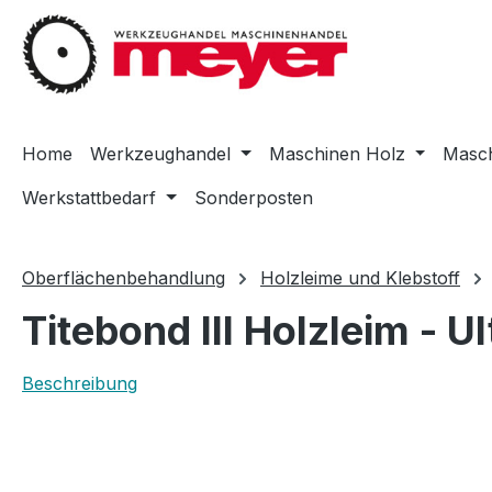
m Hauptinhalt springen
Zur Suche springen
Zur Hauptnavigation springen
Home
Werkzeughandel
Maschinen Holz
Masch
Werkstattbedarf
Sonderposten
Oberflächenbehandlung
Holzleime und Klebstoff
Titebond III Holzleim - 
Beschreibung
Bildergalerie überspringen