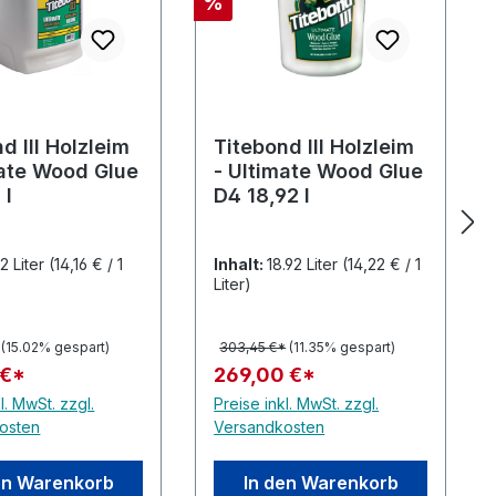
Rabatt
%
 Sternen
d III Holzleim
Titebond III Holzleim
mate Wood Glue
- Ultimate Wood Glue
 l
D4 18,92 l
12 Liter
(14,16 € / 1
Inhalt:
18.92 Liter
(14,22 € / 1
Liter)
(15.02% gespart)
303,45 €*
(11.35% gespart)
 €*
269,00 €*
l. MwSt. zzgl.
Preise inkl. MwSt. zzgl.
osten
Versandkosten
en Warenkorb
In den Warenkorb