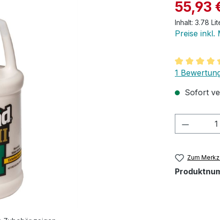
Verkaufspre
55,93 
Inhalt:
3.78 Li
Preise inkl.
Durchschnit
1 Bewertun
Sofort ver
Produkt
Zum Merkze
Produktnu