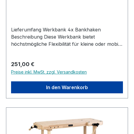
Lieferumfang Werkbank 4x Bankhaken
Beschreibung Diese Werkbank bietet
höchstmögliche Flexibilität für kleine oder mobile
Werkstätten. Massive Arbeitsfläche aus Buche.
Inklusive 4 Bankhaken (19mm). Abmessungen
Regulärer Preis:
251,00 €
650 x 350 x 80mm
Preise inkl. MwSt. zzgl. Versandkosten
In den Warenkorb