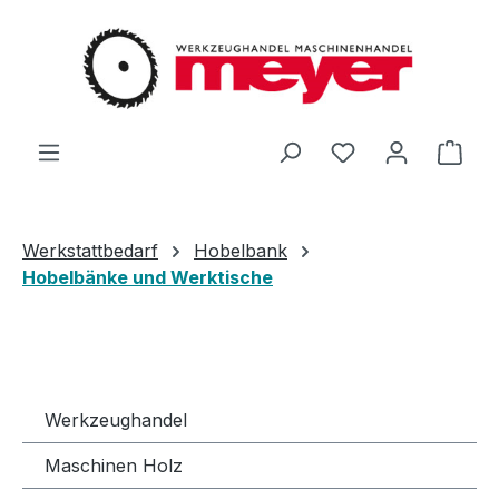
Zum Hauptinhalt springen
Du hast 0 Produ
Ware
Werkstattbedarf
Hobelbank
Hobelbänke und Werktische
Werkzeughandel
Maschinen Holz