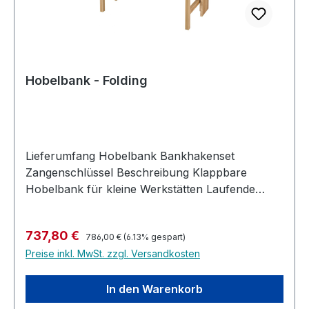
Hobelbank - Folding
Lieferumfang Hobelbank Bankhakenset
Zangenschlüssel Beschreibung Klappbare
Hobelbank für kleine Werkstätten Laufende
Buchen-Bretterplatte Oberflächenbehandlung
Lack oder Öl Produktinformationen Obwohl es
Regulärer Preis:
Verkaufspreis:
737,80 €
die Hobelbank schon seit Jahrhunderten gibt,
786,00 €
(6.13% gespart)
Preise inkl. MwSt. zzgl. Versandkosten
wurde sie stets weiterentwickelt. Dadurch hat sie
nie an Bedeutung verloren und ist auch heute
noch das Zentrum jeder Tischlerwerkstatt. Damit
In den Warenkorb
ist auch klar, dass man sich bei dem Kauf einer