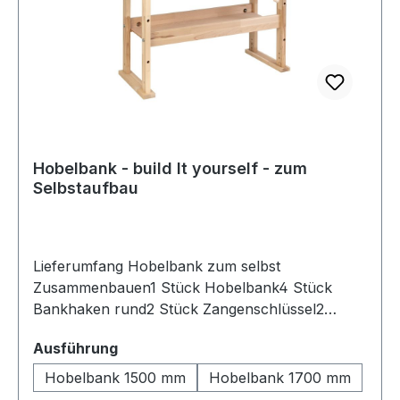
Hobelbank - build It yourself - zum
Selbstaufbau
Lieferumfang Hobelbank zum selbst
Zusammenbauen1 Stück Hobelbank4 Stück
Bankhaken rund2 Stück Zangenschlüssel2
Stück Spindeln Grauguss Beschreibung Diese
auswählen
Ausführung
Hobelbank / Werkbank ist perfekt für Heim- und
Handwerker, die eine gute Hobelbank zu einem
Hobelbank 1500 mm
Hobelbank 1700 mm
vernünftigen Preis haben möchten. Die