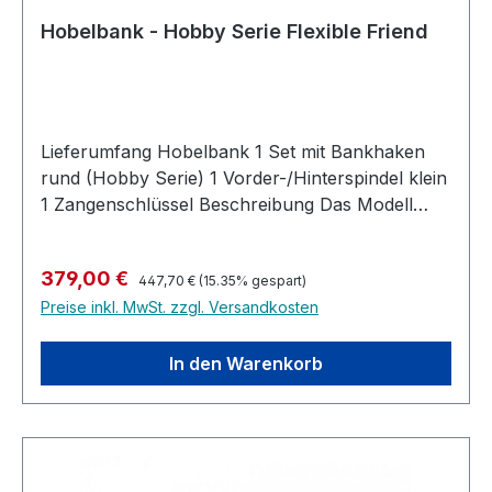
Hobelbank ist.
Hobelbank - Hobby Serie Flexible Friend
Lieferumfang Hobelbank 1 Set mit Bankhaken
rund (Hobby Serie) 1 Vorder-/Hinterspindel klein
1 Zangenschlüssel Beschreibung Das Modell
Flexible Friend Wie der Name schon sagt, wird
diese Hobelbank in vielen Situationen zu Ihrem
Regulärer Preis:
Verkaufspreis:
379,00 €
treuen Begleiter werden. Perfekt für den
447,70 €
(15.35% gespart)
Preise inkl. MwSt. zzgl. Versandkosten
Einsatz in der Werkstatt, im Garten oder zu
Hause. Die Flexible Friend mit Schraubstock für
Tischler und mit Öffnungen für Bankhaken
In den Warenkorb
kommt insbesondere für anspruchsvolle
Tätigkeiten wie Sägen, Hobeln, Schleifen, Fräsen
usw. zum Einsatz. Also für typische
Arbeitsabläufe, bei denen Werkstoffe