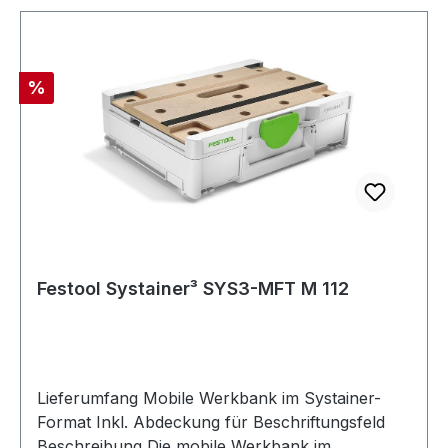
Rabatt
%
Festool Systainer³ SYS3-MFT M 112
Lieferumfang Mobile Werkbank im Systainer-
Format Inkl. Abdeckung für Beschriftungsfeld
Beschreibung Die mobile Werkbank im