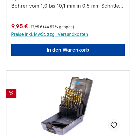
Bohrer vom 1,0 bis 10,1 mm in 0,5 mm Schritten
sortiert Zur Bearbeitung von Metall, Kunststoff,
Holz
Regulärer Preis:
Verkaufspreis:
9,95 €
17,95 €
(44.57% gespart)
Preise inkl. MwSt. zzgl. Versandkosten
In den Warenkorb
Rabatt
%