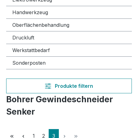
Handwerkzeug
Oberflächenbehandlung
Druckluft
Werkstattbedarf
Sonderposten
Produkte filtern
Bohrer Gewindeschneider
Senker
Seite
Seite
Seite
1
2
3