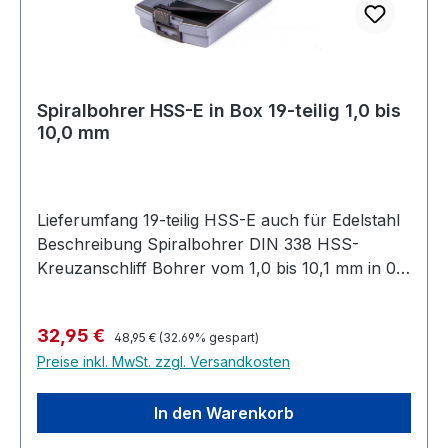
Spiralbohrer HSS-E in Box 19-teilig 1,0 bis
10,0 mm
Lieferumfang 19-teilig HSS-E auch für Edelstahl
Beschreibung Spiralbohrer DIN 338 HSS-
Kreuzanschliff Bohrer vom 1,0 bis 10,1 mm in 0,5
mm Schritten sortiert Zur Bearbeitung von
Edelstahl, Stahl, Metall, Kunststoff, Holz
Regulärer Preis:
Verkaufspreis:
32,95 €
48,95 €
(32.69% gespart)
Preise inkl. MwSt. zzgl. Versandkosten
In den Warenkorb