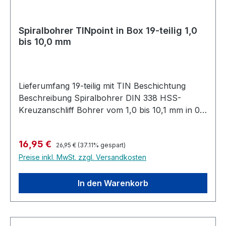
Spiralbohrer TINpoint in Box 19-teilig 1,0
bis 10,0 mm
Lieferumfang 19-teilig mit TIN Beschichtung
Beschreibung Spiralbohrer DIN 338 HSS-
Kreuzanschliff Bohrer vom 1,0 bis 10,1 mm in 0,5
mm Schritten sortiert Zur Bearbeitung von
Metall, Kunststoff, Holz
Regulärer Preis:
Verkaufspreis:
16,95 €
26,95 €
(37.11% gespart)
Preise inkl. MwSt. zzgl. Versandkosten
In den Warenkorb