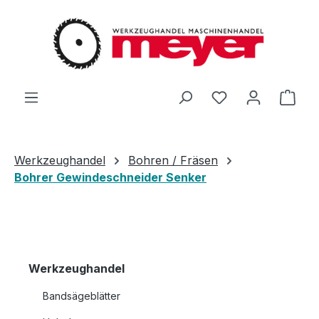
Zum Hauptinhalt springen
Du hast 0 Produ
Ware
Werkzeughandel
Bohren / Fräsen
Bohrer Gewindeschneider Senker
Werkzeughandel
Bandsägeblätter