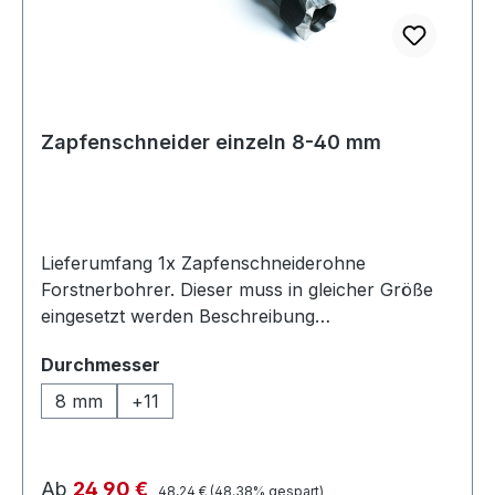
Zapfenschneider einzeln 8-40 mm
Lieferumfang 1x Zapfenschneiderohne
Forstnerbohrer. Dieser muss in gleicher Größe
eingesetzt werden Beschreibung
Zapfenschneider, Scheibenschneider oder auch
auswählen
Durchmesser
Zapfenbohrer genannt wurden ursprünglich
verwendet um Bohrlöcher nahezu unsichtbar zu
8 mm
+
11
verschließen und auch gegen
Witterungseinflüsse abzudichten - daher ist es
nicht verwunderlich, dass eine der häufigsten
Regulärer Preis:
Verkaufspreis:
Ab
24,90 €
48,24 €
(48.38% gespart)