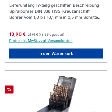
Lieferumfang 19-teilig geschliffen Beschreibung
Spiralbohrer DIN 338 HSS-Kreuzanschliff
Bohrer vom 1,0 bis 10,1 mm in 0,5 mm Schritten
sortiert Zur Bearbeitung von Metall, Kunststoff,
Holz
Regulärer Preis:
Verkaufspreis:
13,90 €
25,95 €
(46.44% gespart)
Preise inkl. MwSt. zzgl. Versandkosten
In den Warenkorb
Rabatt
%