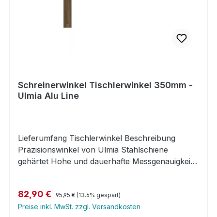
Schreinerwinkel Tischlerwinkel 350mm -
Ulmia Alu Line
Lieferumfang Tischlerwinkel Beschreibung
Präzisionswinkel von Ulmia Stahlschiene
gehärtet Hohe und dauerhafte Messgenauigkeit
Kopfstück aus Aluminium Veredelt mit
Nussbaum-Einlage Stahlschiene gehärtet
Regulärer Preis:
Verkaufspreis:
82,90 €
justierbar
95,95 €
(13.6% gespart)
Preise inkl. MwSt. zzgl. Versandkosten