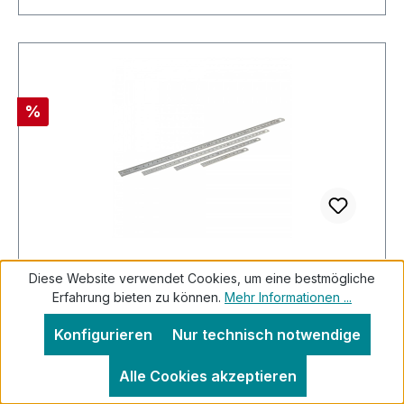
Rabatt
%
Diese Website verwendet Cookies, um eine bestmögliche
Stahllineal, Stahlmaßstab aus Federstahl
Erfahrung bieten zu können.
Mehr Informationen ...
200 mm
Konfigurieren
Nur technisch notwendige
Alle Cookies akzeptieren
Lieferumfang 1x Metall Maßstab 200mm