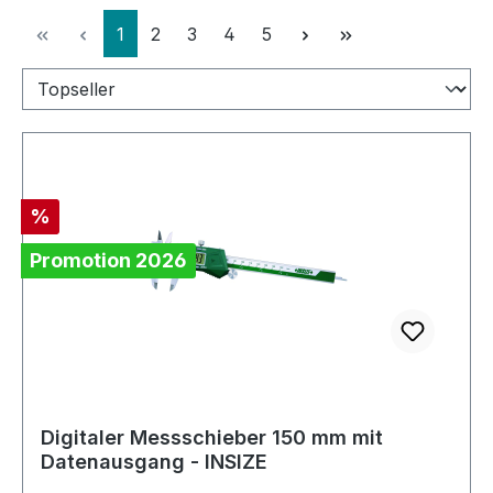
Seite
Seite
Seite
Seite
Seite
1
2
3
4
5
Rabatt
%
Promotion 2026
Digitaler Messschieber 150 mm mit
Datenausgang - INSIZE