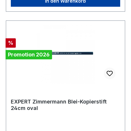
In den Warenkorb
Rabatt
%
Promotion 2026
EXPERT Zimmermann Blei-Kopierstift
24cm oval