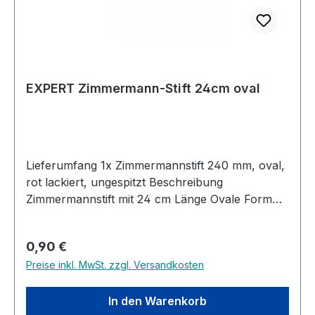
EXPERT Zimmermann-Stift 24cm oval
Lieferumfang 1x Zimmermannstift 240 mm, oval,
rot lackiert, ungespitzt Beschreibung
Zimmermannstift mit 24 cm Länge Ovale Form
Mit bruchfester Mine Hervorragende
Spitzeigenschaften Besonders gut geeignet für
Regulärer Preis:
0,90 €
Markierungen auf Holz (trocken und nass) Auch
Preise inkl. MwSt. zzgl. Versandkosten
für Makierungen auf Stahl und Ziegeln geeignet
In den Warenkorb