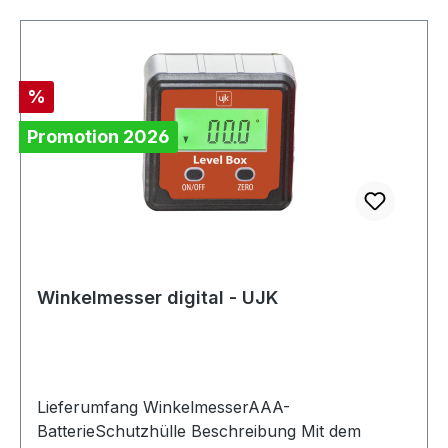
0,5 mm Teilung Oberkante : 1/2 mm Teilung
Unterkante : 1/1 mm
Rabatt
%
Promotion 2026
Winkelmesser digital - UJK
Lieferumfang WinkelmesserAAA-
BatterieSchutzhülle Beschreibung Mit dem