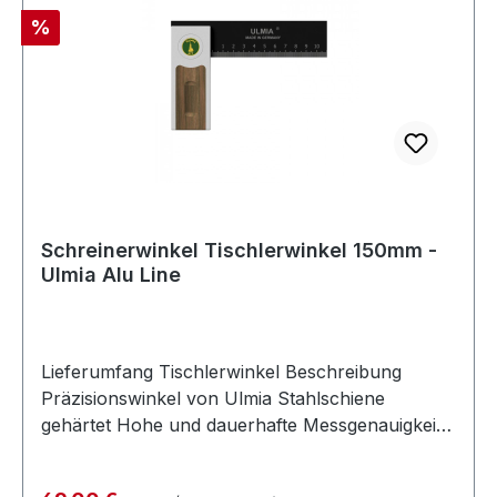
Rabatt
%
Schreinerwinkel Tischlerwinkel 150mm -
Ulmia Alu Line
Lieferumfang Tischlerwinkel Beschreibung
Präzisionswinkel von Ulmia Stahlschiene
gehärtet Hohe und dauerhafte Messgenauigkeit
Kopfstück aus Aluminium Veredelt mit
Nussbaum-Einlage Stahlschiene gehärtet
Regulärer Preis: