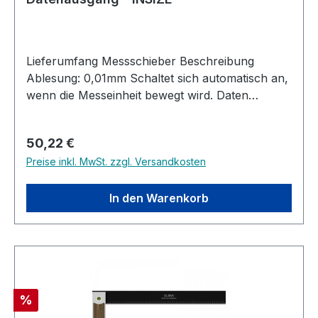
Lieferumfang Messschieber Beschreibung
Ablesung: 0,01mm Schaltet sich automatisch an,
wenn die Messeinheit bewegt wird. Daten
Schnittstelle Gefertigt aus rostfreiem Stahl Erfüllt
DIN 862 Knopfbatterie 2032
Regulärer Preis:
50,22 €
Preise inkl. MwSt. zzgl. Versandkosten
In den Warenkorb
Rabatt
%