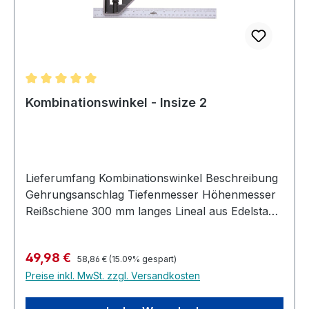
Durchschnittliche Bewertung von 5 von 5 Sternen
Kombinationswinkel - Insize 2
Lieferumfang Kombinationswinkel Beschreibung
Gehrungsanschlag Tiefenmesser Höhenmesser
Reißschiene 300 mm langes Lineal aus Edelstahl
mit metrischen und zölligen Einteilungen
Messing-Rändelschrauben ermöglichen
Regulärer Preis:
Verkaufspreis:
49,98 €
mühelose Einstellungsänderungen
58,86 €
(15.09% gespart)
Preise inkl. MwSt. zzgl. Versandkosten