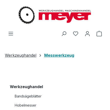
Zum Hauptinhalt springen
Du hast 0 Produ
Ware
Werkzeughandel
Messwerkzeug
Werkzeughandel
Bandsägeblätter
Hobelmesser