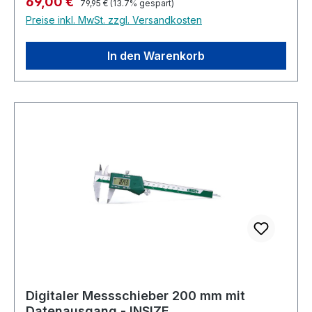
Verkaufspreis:
69,00 €
justierbar
79,95 €
(13.7% gespart)
Preise inkl. MwSt. zzgl. Versandkosten
In den Warenkorb
Digitaler Messschieber 200 mm mit
Datenausgang - INSIZE