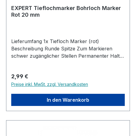
Hand und neigt nicht zum kippeln, im Gegensatz
EXPERT Tieflochmarker Bohrloch Marker
zu sonst üblichen Kombi-Winkeln.
Rot 20 mm
Lieferumfang 1x Tiefloch Marker (rot)
Beschreibung Runde Spitze Zum Markieren
schwer zugänglicher Stellen Permanenter Halt
Strichstärke 0,7 - 1,0 mm 20 mm Spitzenlänge
Regulärer Preis:
2,99 €
Preise inkl. MwSt. zzgl. Versandkosten
In den Warenkorb