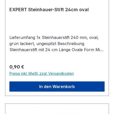
EXPERT Steinhauer-Stift 24cm oval
Lieferumfang 1x Steinhauerstift 240 mm, oval,
grün lackiert, ungespitzt Beschreibung
Steinhauerstift mit 24 cm Länge Ovale Form Mit
bruchfester Mine in Spezialhärte Hervorragende
Spitzeigenschaften Besonders geeignet für
Regulärer Preis:
0,90 €
Markierungen auf Beton, Stein und sonstigen
Preise inkl. MwSt. zzgl. Versandkosten
porösen Oberflächen Auch für Markierungen
auf nassem oder trockenem Holz und
Stahl geeignet
In den Warenkorb