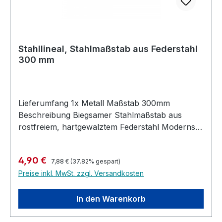
Stahllineal, Stahlmaßstab aus Federstahl
300 mm
Lieferumfang 1x Metall Maßstab 300mm
Beschreibung Biegsamer Stahlmaßstab aus
rostfreiem, hartgewalztem Federstahl Modernste
Fertigungsverfahren ermöglichen ein scharfes
Teilungsbild Die Teilung ist weitgehend
Regulärer Preis:
Verkaufspreis:
4,90 €
abriebfest, unempfindlich gegenüber
7,88 €
(37.82% gespart)
Preise inkl. MwSt. zzgl. Versandkosten
Chemikalien, Fetten oder Ölen Durch matte
Oberflächen gute Ableseeigenschaften
Gerundete Kanten EG-Genauigkeitsklasse II bei
In den Warenkorb
metrischer Teilung Querschnitt : 13 x