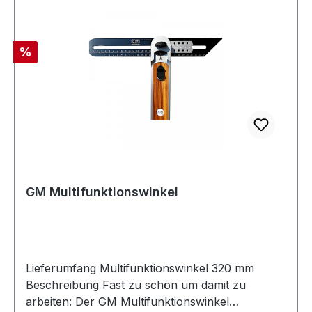
Werkzeugen, wenn wiederholgenau
Markierungen angerissen werden sollen. Das
Schneidelement ist aus Hartmetall gefertigt und
Rabatt
%
somit auch für Risse nicht nur in Holz, sondern
auch NE-Metalle oder Metall geeignet, ohne
sofort stumpf zu sein.
GM Multifunktionswinkel
Lieferumfang Multifunktionswinkel 320 mm
Beschreibung Fast zu schön um damit zu
arbeiten: Der GM Multifunktionswinkel