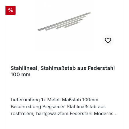
Rabatt
%
Stahllineal, Stahlmaßstab aus Federstahl
100 mm
Lieferumfang 1x Metall Maßstab 100mm
Beschreibung Biegsamer Stahlmaßstab aus
rostfreiem, hartgewalztem Federstahl Modernste
Fertigungsverfahren ermöglichen ein scharfes
Teilungsbild Die Teilung ist weitgehend