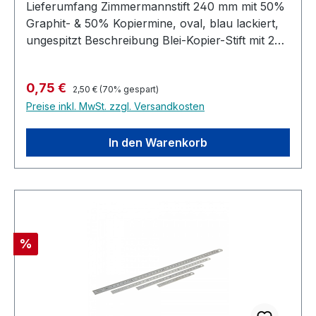
Lieferumfang Zimmermannstift 240 mm mit 50%
Graphit- & 50% Kopiermine, oval, blau lackiert,
ungespitzt Beschreibung Blei-Kopier-Stift mit 24
cm Länge Ovale Form Beidseitig anspitzbar Eine
Seite mit Graphit-Mine und eine Seite mit
Regulärer Preis:
Verkaufspreis:
0,75 €
Kopiermine Besonders geeignet für
2,50 €
(70% gespart)
Preise inkl. MwSt. zzgl. Versandkosten
Markierungen auf nassem und trockenem Holz
Auch für Markierungen auf Stahl und Ziegeln
geeignet
In den Warenkorb
Rabatt
%