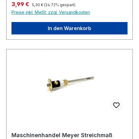
Regulärer Preis:
Verkaufspreis:
3,99 €
abriebfest, unempfindlich gegenüber
5,30 €
(24.72% gespart)
Preise inkl. MwSt. zzgl. Versandkosten
Chemikalien, Fetten oder Ölen Durch matte
Oberflächen gute Ableseeigenschaften
Gerundete Kanten EG-Genauigkeitsklasse II bei
In den Warenkorb
metrischer Teilung Querschnitt : 13 x
0,5 mm Teilung Oberkante : 1/2 mm Teilung
Unterkante : 1/1 mm
Maschinenhandel Meyer Streichmaß