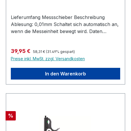
Lieferumfang Messschieber Beschreibung
Ablesung: 0,01mm Schaltet sich automatisch an,
wenn die Messeinheit bewegt wird. Daten
Schnittstelle Gefertigt aus rostfreiem Stahl Erfüllt
DIN 862 Knopfbatterie 2032
Regulärer Preis:
Verkaufspreis:
39,95 €
58,31 €
(31.49% gespart)
Preise inkl. MwSt. zzgl. Versandkosten
In den Warenkorb
Rabatt
%