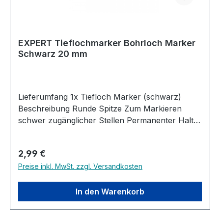
EXPERT Tieflochmarker Bohrloch Marker
Schwarz 20 mm
Lieferumfang 1x Tiefloch Marker (schwarz)
Beschreibung Runde Spitze Zum Markieren
schwer zugänglicher Stellen Permanenter Halt
Strichstärke 0,7 - 1,0 mm 20 mm Spitzenlänge
Regulärer Preis:
2,99 €
Preise inkl. MwSt. zzgl. Versandkosten
In den Warenkorb