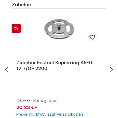
Produktgalerie überspringen
Zubehör
Rabatt
%
Zubehör Festool Kopierring KR-D
12,7/OF 2200
25,29 €*
(20.01% gespart)
20,23 €*
Preise inkl. MwSt. zzgl. Versandkosten