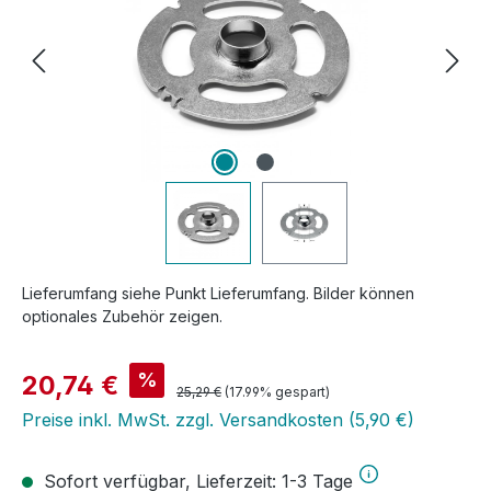
Lieferumfang siehe Punkt Lieferumfang. Bilder können
optionales Zubehör zeigen.
Verkaufspreis:
%
20,74 €
Regulärer Preis:
25,29 €
(17.99% gespart)
Preise inkl. MwSt. zzgl. Versandkosten (5,90 €)
Sofort verfügbar, Lieferzeit: 1-3 Tage