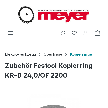
Zum Hauptinhalt springen
Du hast 0 Produ
Ware
Elektrowerkzeug
Oberfräse
Kopierringe
Zubehör Festool Kopierring
KR-D 24,0/OF 2200
Bildergalerie überspringen