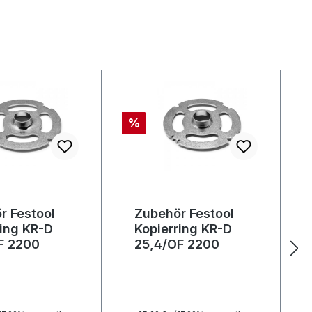
Rabatt
%
r Festool
Zubehör Festool
ring KR-D
Kopierring KR-D
F 2200
25,4/OF 2200