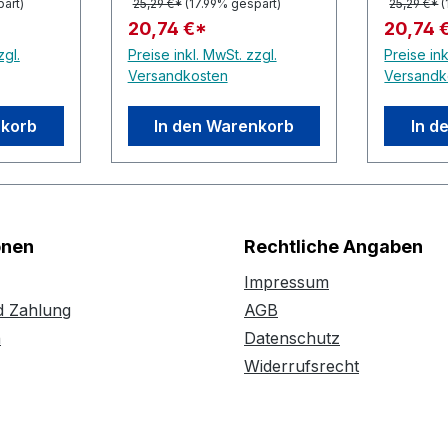
art)
25,29 €*
(17.99% gespart)
25,29 €*
(
20,74 €*
20,74 
zgl.
Preise inkl. MwSt. zzgl.
Preise ink
Versandkosten
Versandk
nkorb
In den Warenkorb
In d
onen
Rechtliche Angaben
Impressum
d Zahlung
AGB
n
Datenschutz
Widerrufsrecht