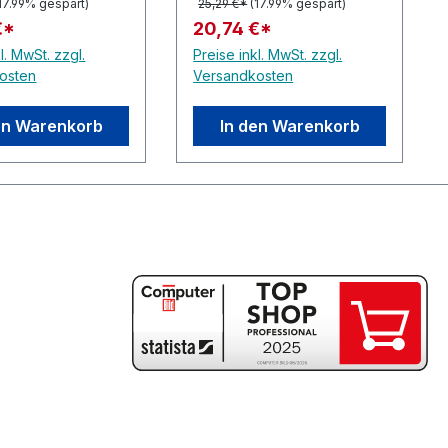
17.99% gespart)
25,29 €*
(17.99% gespart)
€*
20,74 €*
l. MwSt. zzgl.
Preise inkl. MwSt. zzgl.
osten
Versandkosten
en Warenkorb
In den Warenkorb