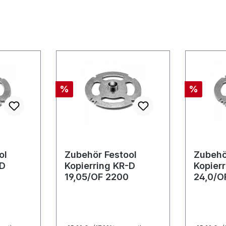
Rabatt
Rabatt
%
%
ol
Zubehör Festool
Zubehö
-D
Kopierring KR-D
Kopier
19,05/OF 2200
24,0/O