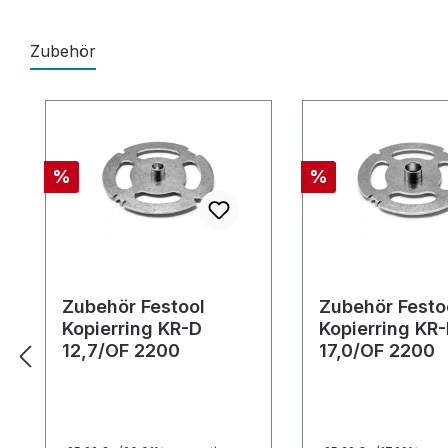
Zubehör
Produktgalerie überspringen
Rabatt
Rabatt
%
%
Zubehör Festool
Zubehör Festo
Kopierring KR-D
Kopierring KR
12,7/OF 2200
17,0/OF 2200