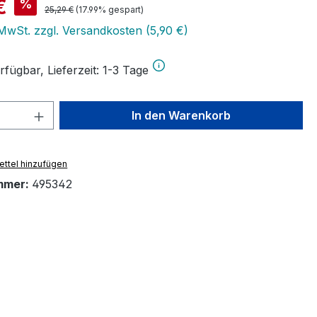
is:
€
%
Regulärer Preis:
25,29 €
(17.99% gespart)
 MwSt. zzgl. Versandkosten (5,90 €)
fügbar, Lieferzeit: 1-3 Tage
 Anzahl: Gib den gewünschten Wert ein 
In den Warenkorb
ttel hinzufügen
mmer:
495342