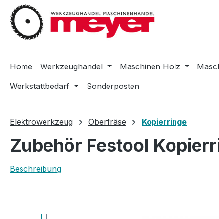
m Hauptinhalt springen
Zur Suche springen
Zur Hauptnavigation springen
Home
Werkzeughandel
Maschinen Holz
Masch
Werkstattbedarf
Sonderposten
Elektrowerkzeug
Oberfräse
Kopierringe
Zubehör Festool Kopier
Beschreibung