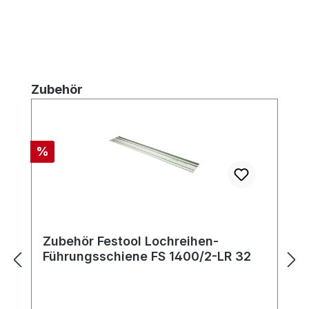
Produktgalerie überspringen
Zubehör
Rabatt
%
Zubehör Festool Lochreihen-
Führungsschiene FS 1400/2-LR 32