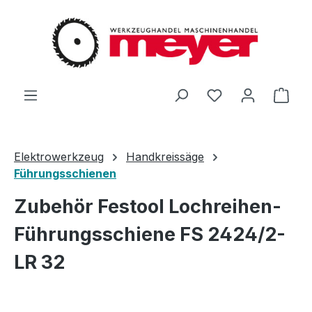
Zum Hauptinhalt springen
Du hast 0 Produ
Ware
Elektrowerkzeug
Handkreissäge
Führungsschienen
Zubehör Festool Lochreihen-
Führungsschiene FS 2424/2-
LR 32
Bildergalerie überspringen